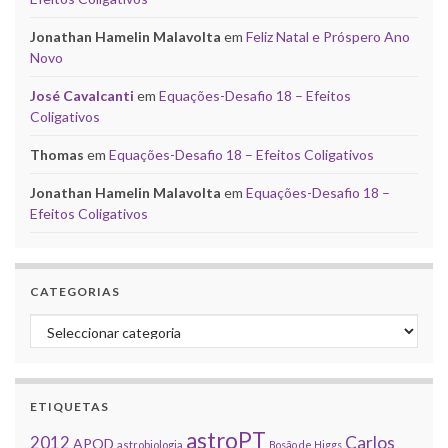
Jonathan Hamelin Malavolta
em
Feliz Natal e Próspero Ano
Novo
José Cavalcanti
em
Equações-Desafio 18 – Efeitos
Coligativos
Thomas
em
Equações-Desafio 18 – Efeitos Coligativos
Jonathan Hamelin Malavolta
em
Equações-Desafio 18 –
Efeitos Coligativos
CATEGORIAS
Categorias
ETIQUETAS
astroPT
2012
Carlos
APOD
astrobiologia
Bosão de Higgs