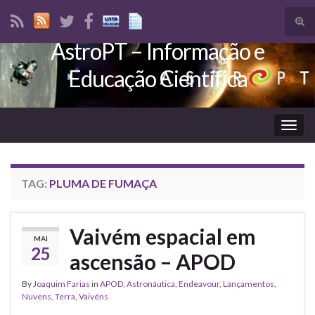
Tog
sear
AstroPT – Informação e
Search for:
for
Educação Científica
Togg
navig
TAG:
PLUMA DE FUMAÇA
Vaivém espacial em
MAI
25
ascensão – APOD
By
Joaquim Farias
in
APOD
,
Astronáutica
,
Endeavour
,
Lançamentos
,
Nuvens
,
Terra
,
Vaivéns