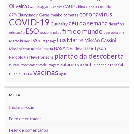
Oliveira
Carl Sagan
CAUP
cometa
Cassini
China
ciência
coronavirus
67P/Churyumov-Gerasimenko
cometas
COVID-19
céu da semana
Curiosity
desafios
ESO
fim do mundo
exoplanetas
educação
geologia em
Marte
Lua
Missão Cassini
ISS
Marte
humor
Kurzgesagt
NASA
Neil deGrasse Tyson
Missão Dawn
missão Rosetta
plantão da descoberta
Nerdologia
New Horizons
Sol
Saturno
Plutão
Processamento de imagem
SDO
Telescópio Espacial
vacinas
Terra
Hubble
água
META
Iniciar sessão
Feed de entradas
Feed de comentários