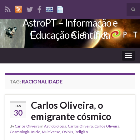
Tog
sear
AstroPT – Informação e
Search for:
for
Educação Científica
Togg
navig
TAG:
RACIONALIDADE
Carlos Oliveira, o
JAN
30
emigrante cósmico
By
Carlos Oliveira
in
Astrobiologia
,
Carlos Oliveira
,
Carlos Oliveira
,
Cosmologia
,
Início
,
Multiverso
,
OVNIs
,
Religião