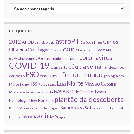
Categorias
ETIQUETAS
astroPT
2012
Carlos
APOD
astrobiologia
Bosão de Higgs
Oliveira
Carl Sagan
CAUP
cometa
Cassini
China
ciência
coronavirus
67P/Churyumov-Gerasimenko
cometas
COVID-19
céu da semana
Curiosity
desafios
ESO
fim do mundo
exoplanetas
educação
geologia em
Marte
Lua
Missão Cassini
ISS
Marte
humor
Kurzgesagt
NASA
Neil deGrasse Tyson
Missão Dawn
missão Rosetta
plantão da descoberta
Nerdologia
New Horizons
Sol
Saturno
Plutão
Processamento de imagem
SDO
Telescópio Espacial
vacinas
Terra
Hubble
água