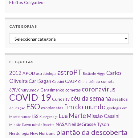
Efeitos Coligativos
CATEGORIAS
Categorias
ETIQUETAS
astroPT
2012
Carlos
APOD
astrobiologia
Bosão de Higgs
Oliveira
Carl Sagan
CAUP
cometa
Cassini
China
ciência
coronavirus
67P/Churyumov-Gerasimenko
cometas
COVID-19
céu da semana
Curiosity
desafios
ESO
fim do mundo
exoplanetas
educação
geologia em
Marte
Lua
Missão Cassini
ISS
Marte
humor
Kurzgesagt
NASA
Neil deGrasse Tyson
Missão Dawn
missão Rosetta
plantão da descoberta
Nerdologia
New Horizons