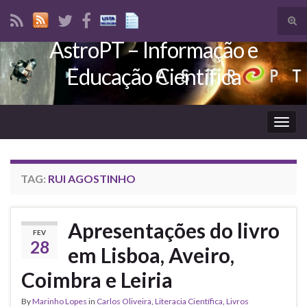
Tog
sear
AstroPT – Informação e
Search for:
for
Educação Científica
Togg
navig
TAG:
RUI AGOSTINHO
Apresentações do livro
FEV
28
em Lisboa, Aveiro,
Coimbra e Leiria
By
Marinho Lopes
in
Carlos Oliveira
,
Literacia Científica
,
Livros