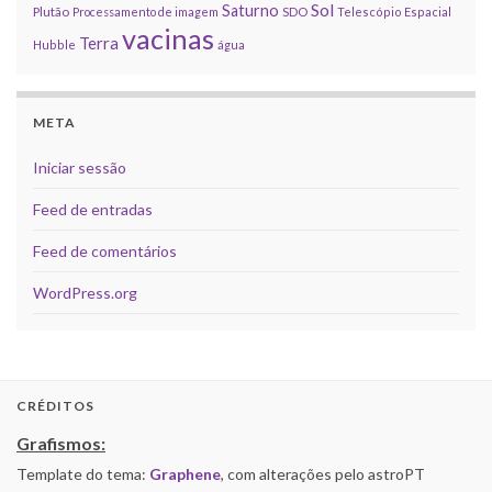
Sol
Saturno
Plutão
Processamento de imagem
SDO
Telescópio Espacial
vacinas
Terra
Hubble
água
META
Iniciar sessão
Feed de entradas
Feed de comentários
WordPress.org
CRÉDITOS
Grafismos:
Template do tema:
Graphene
, com alterações pelo astroPT