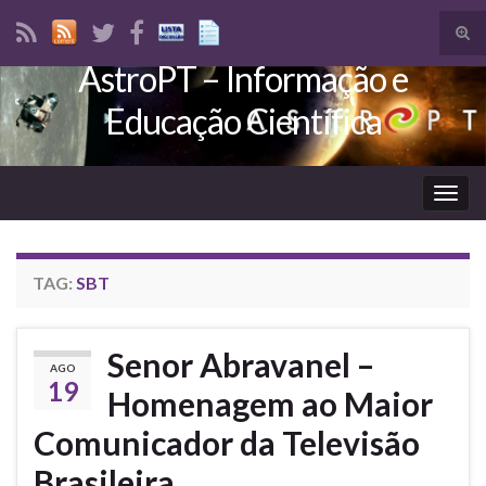
Tog
sear
AstroPT – Informação e
Search for:
for
Educação Científica
Togg
navig
TAG:
SBT
Senor Abravanel –
AGO
19
Homenagem ao Maior
Comunicador da Televisão
Brasileira