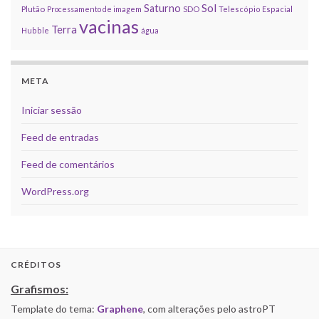
Sol
Saturno
Plutão
Processamento de imagem
SDO
Telescópio Espacial
vacinas
Terra
Hubble
água
META
Iniciar sessão
Feed de entradas
Feed de comentários
WordPress.org
CRÉDITOS
Grafismos:
Template do tema:
Graphene
, com alterações pelo astroPT