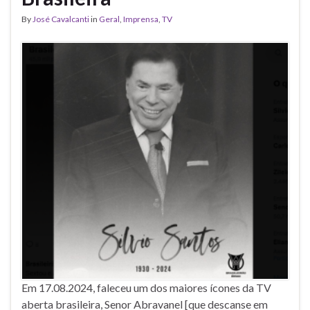
By
José Cavalcanti
in
Geral
,
Imprensa
,
TV
Em 17.08.2024, faleceu um dos maiores ícones da TV
aberta brasileira, Senor Abravanel [que descanse em