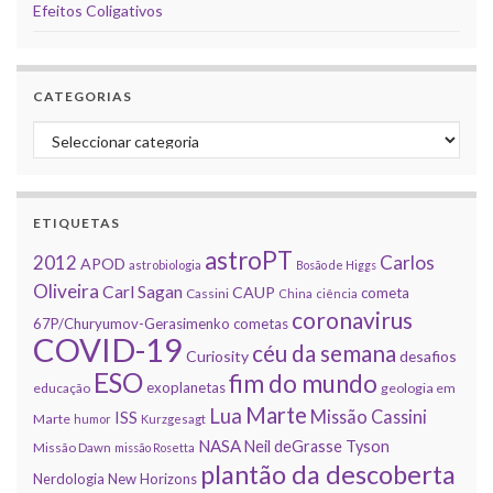
Efeitos Coligativos
CATEGORIAS
Categorias
ETIQUETAS
astroPT
2012
Carlos
APOD
astrobiologia
Bosão de Higgs
Oliveira
Carl Sagan
CAUP
cometa
Cassini
China
ciência
coronavirus
67P/Churyumov-Gerasimenko
cometas
COVID-19
céu da semana
Curiosity
desafios
ESO
fim do mundo
exoplanetas
educação
geologia em
Marte
Lua
Missão Cassini
ISS
Marte
humor
Kurzgesagt
NASA
Neil deGrasse Tyson
Missão Dawn
missão Rosetta
plantão da descoberta
Nerdologia
New Horizons