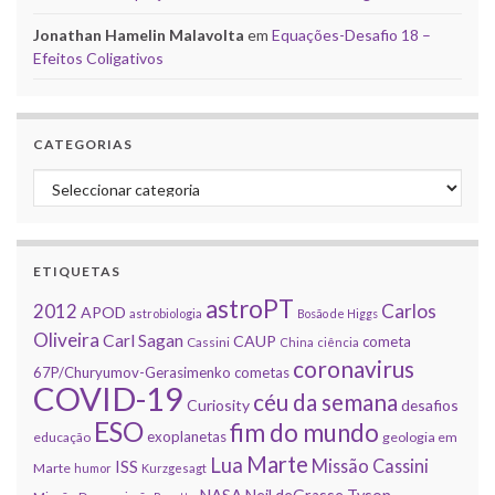
Jonathan Hamelin Malavolta
em
Equações-Desafio 18 –
Efeitos Coligativos
CATEGORIAS
Categorias
ETIQUETAS
astroPT
2012
Carlos
APOD
astrobiologia
Bosão de Higgs
Oliveira
Carl Sagan
CAUP
cometa
Cassini
China
ciência
coronavirus
67P/Churyumov-Gerasimenko
cometas
COVID-19
céu da semana
Curiosity
desafios
ESO
fim do mundo
exoplanetas
educação
geologia em
Marte
Lua
Missão Cassini
ISS
Marte
humor
Kurzgesagt