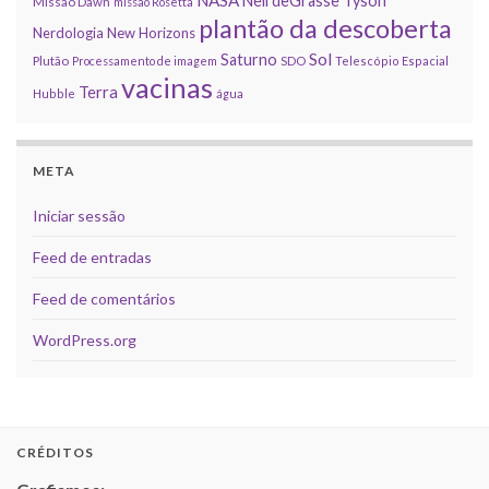
NASA
Neil deGrasse Tyson
Missão Dawn
missão Rosetta
plantão da descoberta
Nerdologia
New Horizons
Sol
Saturno
Plutão
Processamento de imagem
SDO
Telescópio Espacial
vacinas
Terra
Hubble
água
META
Iniciar sessão
Feed de entradas
Feed de comentários
WordPress.org
CRÉDITOS