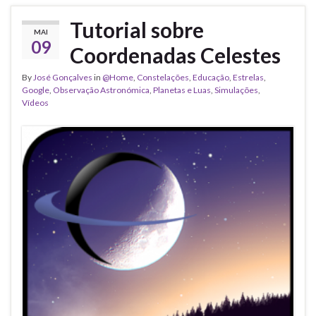
Tutorial sobre
MAI
09
Coordenadas Celestes
By
José Gonçalves
in
@Home
,
Constelações
,
Educação
,
Estrelas
,
Google
,
Observação Astronómica
,
Planetas e Luas
,
Simulações
,
Vídeos