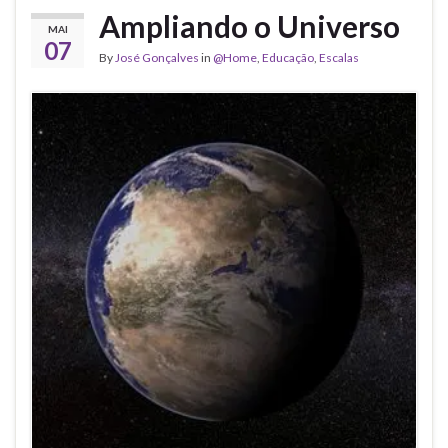
Ampliando o Universo
MAI
07
By
José Gonçalves
in
@Home
,
Educação
,
Escalas