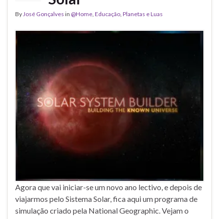
By
José Gonçalves
in
@Home
,
Educação
,
Planetas e Luas
Agora que vai iniciar-se um novo ano lectivo, e depois de
viajarmos pelo Sistema Solar, fica aqui um programa de
simulação criado pela National Geographic. Vejam o