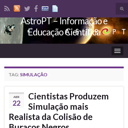
Tog
sear
AstroPT – Informação e
Search for:
for
Educação Científica
Togg
navig
TAG:
SIMULAÇÃO
Cientistas Produzem
ABR
22
Simulação mais
Realista da Colisão de
Buracos Negros