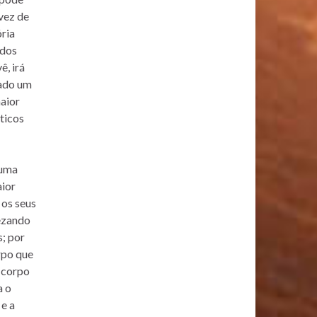
vez de
ória
idos
ê, irá
tado um
maior
sticos
 uma
aior
 os seus
rezando
s; por
rpo que
o corpo
a o
 e a