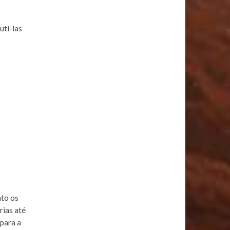
ti-las
nto os
rias até
para a