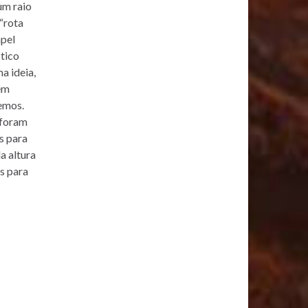
um raio
 “rota
apel
stico
a ideia,
em
cemos.
 foram
s para
a altura
ns para