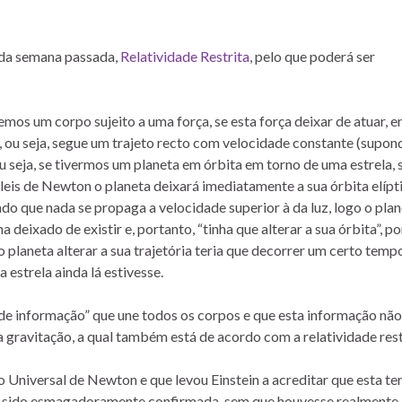
 da semana passada,
Relatividade Restrita
, pelo que poderá ser
mos um corpo sujeito a uma força, se esta força deixar de atuar, e
 ou seja, segue um trajeto recto com velocidade constante (supon
u seja, se tivermos um planeta em órbita em torno de uma estrela, 
leis de Newton o planeta deixará imediatamente a sua órbita elípt
ado que nada se propaga a velocidade superior à da luz, logo o pla
 deixado de existir e, portanto, “tinha que alterar a sua órbita”, po
 o planeta alterar a sua trajetória teria que decorrer um certo temp
 estrela ainda lá estivesse.
de informação” que une todos os corpos e que esta informação não 
ia gravitação, a qual também está de acordo com a relatividade rest
Universal de Newton e que levou Einstein a acreditar que esta ter
ha sido esmagadoramente confirmada, sem que houvesse realmente