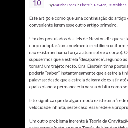
10
By
Marinho Lopes
in
Einstein
,
Newton
,
Relatividade
Este artigo é como que uma continuação do artigo
conveniente lerem esse outro artigo primeiro.
Um dos postulados das leis de Newton diz que se te
corpo adoptará um movimento rectilíneo uniforme,
não exista nenhuma força a atuar sobre o corpo). O
supusermos que a estrela “desaparece”, segundo as 
tomará um trajeto recto. Ora, Einstein tinha postul
poderia “saber” instantaneamente que a estrela tinha
palavras: desde que a estrela deixara de existir até
qual o planeta permaneceria na sua órbita como se a
Isto significa que de algum modo existe uma “rede 
velocidade infinita, neste caso, essa rede é a própr
Um outro problema inerente à Teoria da Gravitação 
estar errada (note-se que a Teoria de Newton tin