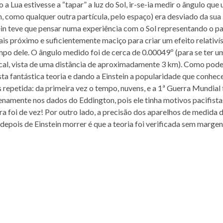
a Lua estivesse a “tapar” a luz do Sol, ir-se-ia medir o ângulo que 
m, como qualquer outra partícula, pelo espaço) era desviado da sua
stein teve que pensar numa experiência com o Sol representando o p
ais próximo e suficientemente maciço para criar um efeito relativí
po dele. O ângulo medido foi de cerca de 0.00049º (para se ter um
tical, vista de uma distância de aproximadamente 3 km). Como pod
sta fantástica teoria e dando a Einstein a popularidade que conhe
s repetida: da primeira vez o tempo, nuvens, e a 1ª Guerra Mundial
namente nos dados do Eddington, pois ele tinha motivos pacifista
ira foi de vez! Por outro lado, a precisão dos aparelhos de medida d
ó depois de Einstein morrer é que a teoria foi verificada sem marge