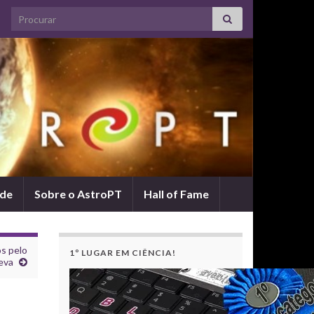
Search for:
ade
Sobre o AstroPT
Hall of Fame
s pelo
1º LUGAR EM CIÊNCIA!
eva