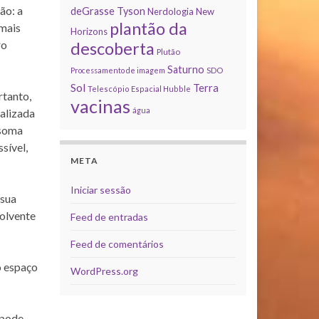
ão: a
deGrasse Tyson
Nerdologia
New
plantão da
 mais
Horizons
ro
descoberta
Plutão
Saturno
Processamento de imagem
SDO
Sol
Terra
Telescópio Espacial Hubble
rtanto,
vacinas
água
ualizada
 soma
sível,
META
Iniciar sessão
 sua
volvente
Feed de entradas
Feed de comentários
o espaço
WordPress.org
 pode