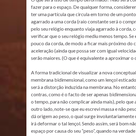
fazer para o espaço. De qualquer forma, consider
ter uma partícula que circula em torno de um ponto
agarrado a uma corda (raio constante será o comp
pelo seu relógio enquanto viaja agarrado à corda, 
verificar que o seu relógio mediu menos tempo. Se 
pouco da corda, de modo a ficar mais próximo do c
aceleração (ainda que possa ser com igual velocidad
serão maiores. (O que é equivalente a aproximar o
A forma tradicional de visualizar a nova conceptua
membrana bidimensional, como um lençol esticado, 
será a distorção induzida na membrana. No entanto
contras, como é o facto de ser apenas bidimensio
o tempo, para não complicar ainda mais), pelo que
outro lado, note-se que eu escrevi massa e não peso
dá origem ao peso, o qual surge involuntariamente 
irá deformar o tal lençol. Sendo assim, será bom n
espaço por causa do seu “peso”, quando na verdade 