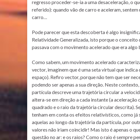
regresso proceder-se-ia a uma desaceleração, o qu
referido): quando vão de carro e aceleram, sentem 
carro…
Pode parecer que esta descoberta é algo insignifica
Relatividade Generalizada, isto porque o conceito
passava com o movimento acelerado que era algo b
Como sabem, um movimento acelerado caracteriza-
vector, imaginem que é uma seta virtual que indic
espaço). Refiro vector, porque não tem que ser nece
podendo ser apenas a sua direção. Neste contexto
partícula descreve uma trajetória circular a velocid
altera-se em direção a cada instante (a aceleração
quadrado e o raio da trajetória circular descrita).
tenham em conta os efeitos relativísticos, como já
aquelas ao longo da trajetória da partícula, por out
valores não iriam coincidir! Mas isto é apenas o que
questão no ar: e os raios? Como o raio é sempre per