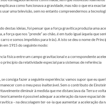
a explicava como funcionava a gravidade, mas não o que era exact
s usar uma televisão, sem no entanto compreendermos a tecnolog
do destas ideias, foi pensar que a força gravítica produzia uma ac
, a força que nos “prende” ao chão, é em tudo igual àquela que sen
arro e somos impelidos para trás). A isto se deu o nome de Princí
tein em 1915 do seguinte modo:
cia física entre um campo gravitacional e a correspondente acele
o princípio da relatividade especial para sistemas de referência
 se consiga fazer a seguinte experiência: vamos supor que eu queri
rmanecer com o meu peso inalterável. Sem o contributo de Einstein
vitavelmente diminuir à medida que me distanciava da Terra e volta
o, teoricamente é possível adequar a aceleração da nave espacial d
avítica – na descolagem ter-se-ia que aumentar a aceleração da n