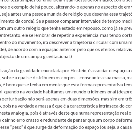
emos o exemplo de há pouco, alterando-o apenas no aspecto de em 
, seja antes uma pessoa munida de relógio que desenha essa trajet
rimento da corda). Se a pessoa comparar intervalos de tempo med
com um outro relógio que tenha estado em repouso, como já se prev
entretanto, ele se lembrar de repetir a experiência, mas tendo cor
entro do movimento, irá descrever a trajetória circular com uma 
e), de acordo com a equação anterior, pelo que os efeitos relativí
 objecto de um campo gravitacional.)
lização da gravidade enunciada por Einstein, é associar o espaço a
sobre a qual se distribuem os corpos – consoante a sua massa, m
, é bom que se tenha em mente que esta forma representativa tem
nal, quando na verdade habitamos um mundo tridimensional (desp
 a perturbação não será apenas em duas dimensões, mas sim em trê
, pois na verdade a massa é que é a característica intrínseca do co
nesta analogia, pois é através deste que numa representação real 
ão cair no erro crasso e redundante de pensar que um corpo deform
esse “peso” é que surge da deformação do espaço (ou seja, a causa