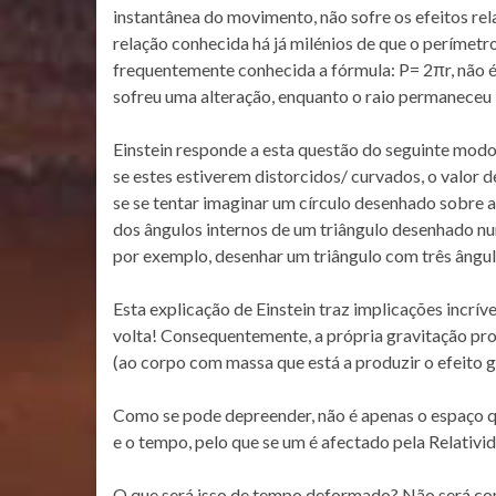
instantânea do movimento, não sofre os efeitos rela
relação conhecida há já milénios de que o perímetr
frequentemente conhecida a fórmula: P= 2πr, não é
sofreu uma alteração, enquanto o raio permaneceu i
Einstein responde a esta questão do seguinte modo: 
se estes estiverem distorcidos/ curvados, o valor d
se se tentar imaginar um círculo desenhado sobre 
dos ângulos internos de um triângulo desenhado num
por exemplo, desenhar um triângulo com três ângul
Esta explicação de Einstein traz implicações incrí
volta! Consequentemente, a própria gravitação pro
(ao corpo com massa que está a produzir o efeito gr
Como se pode depreender, não é apenas o espaço que
e o tempo, pelo que se um é afectado pela Relativi
O que será isso de tempo deformado? Não será com