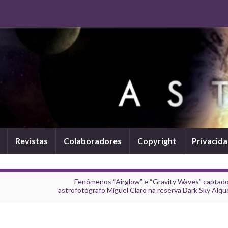
Revistas
Colaboradores
Copyright
Privacid
Fenómenos “Airglow” e “Gravity Waves” captado
astrofotógrafo Miguel Claro na reserva Dark Sky Alqu