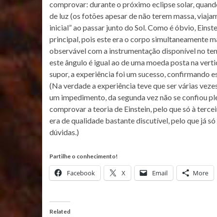
comprovar: durante o próximo eclipse solar, quando 
de luz (os fotões apesar de não terem massa, viaja
inicial” ao passar junto do Sol. Como é óbvio, Ein
principal, pois este era o corpo simultaneamente m
observável com a instrumentação disponível no tem
este ângulo é igual ao de uma moeda posta na ver
supor, a experiência foi um sucesso, confirmando e
(Na verdade a experiência teve que ser várias veze
um impedimento, da segunda vez não se confiou ple
comprovar a teoria de Einstein, pelo que só à terce
era de qualidade bastante discutível, pelo que já s
dúvidas.)
Partilhe o conhecimento!
Facebook
X
Email
More
Related