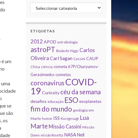
tes
Categorias
 do
ETIQUETAS
e
2012
APOD
astrobiologia
astroPT
Carlos
Bosão de Higgs
Oliveira
Carl Sagan
CAUP
Cassini
e é um
cometa 67P/Churyumov-
China
ciência
 no
Gerasimenko
cometas
COVID-
coronavirus
e uma
19
locidade
céu da semana
Curiosity
o
ESO
desafios
exoplanetas
educação
que se
fim do mundo
geologia em
que são
Lua
ISS
Marte
humor
Kurzgesagt
, os
Marte
Missão Cassini
a
Missão
NASA
idade
Neil
Dawn
missão Rosetta