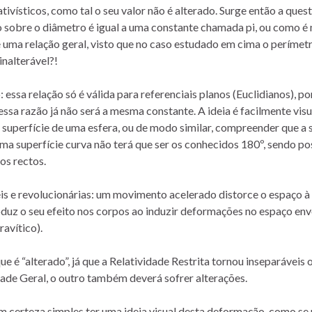
tivísticos, como tal o seu valor não é alterado. Surge então a quest
o sobre o diâmetro é igual a uma constante chamada pi, ou como é
 uma relação geral, visto que no caso estudado em cima o perímet
nalterável?!
essa relação só é válida para referenciais planos (Euclidianos), po
essa razão já não será a mesma constante. A ideia é facilmente vis
a superfície de uma esfera, ou de modo similar, compreender que a
a superfície curva não terá que ser os conhecidos 180º, sendo pos
os rectos.
veis e revolucionárias: um movimento acelerado distorce o espaço à
duz o seu efeito nos corpos ao induzir deformações no espaço en
avítico).
 é “alterado”, já que a Relatividade Restrita tornou inseparáveis 
dade Geral, o outro também deverá sofrer alterações.
 certeza simples ter uma ideia visual desta deformação, como se