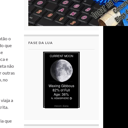
ntão o
FASE DA LUA
do que
se
ica e
neta não
r outras
o, no
viaja a
rita.
moon data
ia que