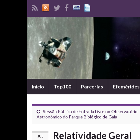
Início
Top100
Parcerias
Efemérides
Sessão Pública de Entrada Livre no Observatório
Astronómico do Parque Biológico de Gaia
Relatividade Geral
JUL