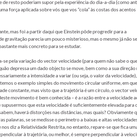
e de resto poderiam supor pela experiência do dia-a-dia (como an
uma força aplicada sobre vós que vos “cola” às costas dos acentos
nte, mas foi a partir daqui que Einstein pôde progredir para a
 de gravitação parecia um pouco misterioso, mas o mesmo já não s
astante mais concreto para se estudar.
se pela variação do vector velocidade (para quem não sabe o qu
a quão depressa um dado objecto se move, bem como a sua direção
ssariamente a intensidade a variar (ou seja, o valor da velocidade),
, temos o exemplo simples do movimento circular uniforme, em qu
ade constante, mas visto que a trajetória é um círculo, o vector ve
 deste movimento é bem conhecida – é a razão entre a velocidade a
 Se supusermos que esta velocidade é suficientemente elevada para 
 sabem, haverá distorções nas distâncias, mas quais? Obviamente 
ras palavras, se se medisse o perímetro a baixas e altas velocidades
 nos diz a Relatividade Restrita, no entanto, repare-se que fica um
pendicular à trajetória, ou melhor, é sempre perpendicular à veloc