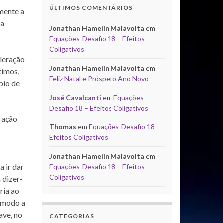
ÚLTIMOS COMENTÁRIOS
amente a
ia
Jonathan Hamelin Malavolta
em
Equações-Desafio 18 – Efeitos
Coligativos
eleração
Jonathan Hamelin Malavolta
em
timos,
Feliz Natal e Próspero Ano Novo
pio de
José Cavalcanti
em
Equações-
Desafio 18 – Efeitos Coligativos
ração
Thomas
em
Equações-Desafio 18 –
Efeitos Coligativos
Jonathan Hamelin Malavolta
em
a ir dar
Equações-Desafio 18 – Efeitos
Coligativos
 dizer-
ria ao
e modo a
ave, no
CATEGORIAS