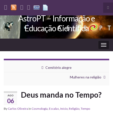
Tog
sea
AstroPT – Informação e
Search for:
for
Educação Científica
Togg
navig
Cemitério alegre
Mulheres na religião
Deus manda no Tempo?
AGO
06
By
Carlos Oliveira
in
Cosmologia
,
Escalas
,
Início
,
Religião
,
Tempo