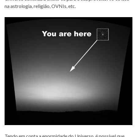
na astrologia, religião, OVNIs, etc.
Tendo em conta a enormidade do Universo, é possível que