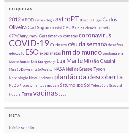
ETIQUETAS
astroPT
2012
Carlos
APOD
astrobiologia
Bosão de Higgs
Oliveira
Carl Sagan
CAUP
cometa
Cassini
China
ciência
coronavirus
67P/Churyumov-Gerasimenko
cometas
COVID-19
céu da semana
Curiosity
desafios
ESO
fim do mundo
exoplanetas
educação
geologia em
Marte
Lua
Missão Cassini
ISS
Marte
humor
Kurzgesagt
NASA
Neil deGrasse Tyson
Missão Dawn
missão Rosetta
plantão da descoberta
Nerdologia
New Horizons
Sol
Saturno
Plutão
Processamento de imagem
SDO
Telescópio Espacial
vacinas
Terra
Hubble
água
META
Iniciar sessão