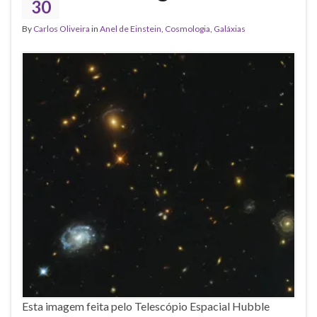
30
By
Carlos Oliveira
in
Anel de Einstein
,
Cosmologia
,
Galáxias
Esta imagem feita pelo Telescópio Espacial Hubble