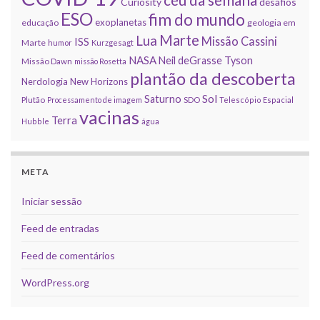
Curiosity
desafios
ESO
fim do mundo
exoplanetas
educação
geologia em
Marte
Lua
Missão Cassini
ISS
Marte
humor
Kurzgesagt
NASA
Neil deGrasse Tyson
Missão Dawn
missão Rosetta
plantão da descoberta
Nerdologia
New Horizons
Sol
Saturno
Plutão
Processamento de imagem
SDO
Telescópio Espacial
vacinas
Terra
Hubble
água
META
Iniciar sessão
Feed de entradas
Feed de comentários
WordPress.org