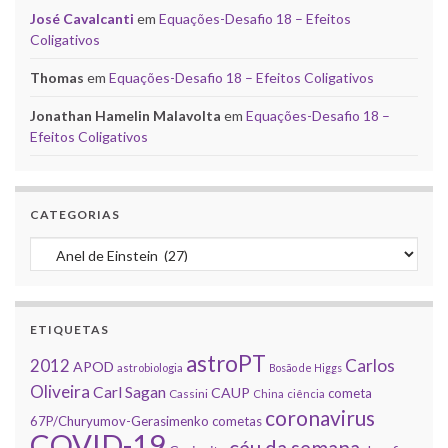
José Cavalcanti
em
Equações-Desafio 18 – Efeitos
Coligativos
Thomas
em
Equações-Desafio 18 – Efeitos Coligativos
Jonathan Hamelin Malavolta
em
Equações-Desafio 18 –
Efeitos Coligativos
CATEGORIAS
Categorias
ETIQUETAS
astroPT
2012
Carlos
APOD
astrobiologia
Bosão de Higgs
Oliveira
Carl Sagan
CAUP
cometa
Cassini
China
ciência
coronavirus
67P/Churyumov-Gerasimenko
cometas
COVID-19
céu da semana