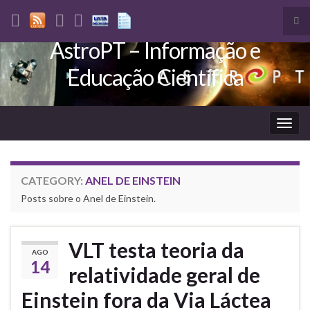
Tog
sea
AstroPT – Informação e
Search for:
for
Educação Científica
Togg
navig
CATEGORY:
ANEL DE EINSTEIN
Posts sobre o Anel de Einstein.
VLT testa teoria da
AGO
14
relatividade geral de
Einstein fora da Via Láctea