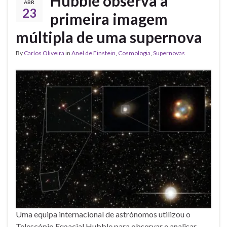
Hubble observa a
ABR
23
primeira imagem
múltipla de uma supernova
By
Carlos Oliveira
in
Anel de Einstein
,
Cosmologia
,
Supernovas
Uma equipa internacional de astrónomos utilizou o
Telescópio Espacial Hubble para observar e analisar