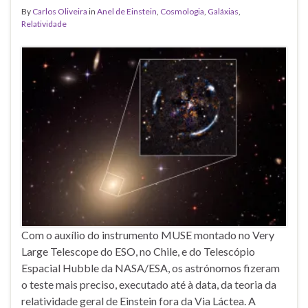
By
Carlos Oliveira
in
Anel de Einstein
,
Cosmologia
,
Galáxias
,
Relatividade
Com o auxílio do instrumento MUSE montado no Very
Large Telescope do ESO, no Chile, e do Telescópio
Espacial Hubble da NASA/ESA, os astrónomos fizeram
o teste mais preciso, executado até à data, da teoria da
relatividade geral de Einstein fora da Via Láctea. A