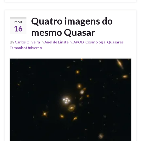
Quatro imagens do
MAR
16
mesmo Quasar
By
Carlos Oliveira
in
Anel de Einstein
,
APOD
,
Cosmologia
,
Quasares
,
Tamanho Universo