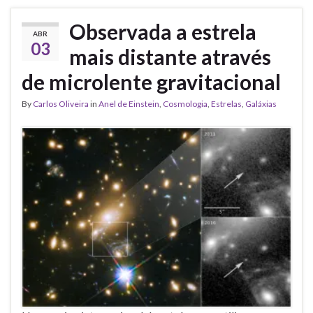
Observada a estrela
ABR
03
mais distante através
de microlente gravitacional
By
Carlos Oliveira
in
Anel de Einstein
,
Cosmologia
,
Estrelas
,
Galáxias