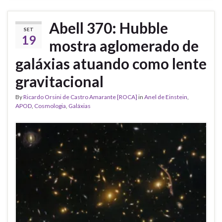
Abell 370: Hubble
SET
19
mostra aglomerado de
galáxias atuando como lente
gravitacional
By
Ricardo Orsini de Castro Amarante [ROCA]
in
Anel de Einstein
,
APOD
,
Cosmologia
,
Galáxias