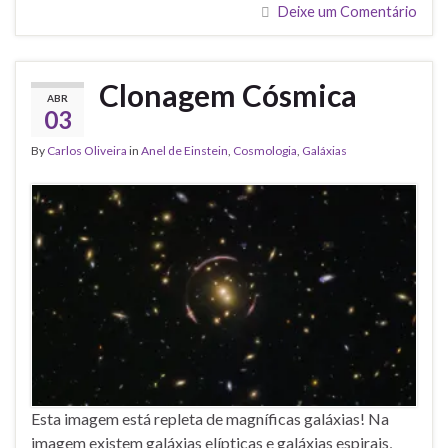
Deixe um Comentário
Clonagem Cósmica
ABR
03
By
Carlos Oliveira
in
Anel de Einstein
,
Cosmologia
,
Galáxias
Esta imagem está repleta de magníficas galáxias! Na
imagem existem galáxias elípticas e galáxias espirais,