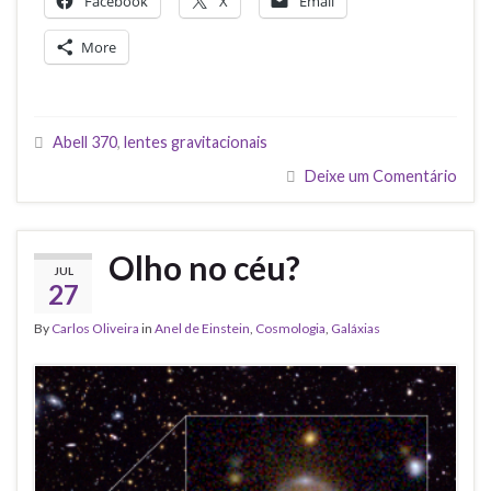
Facebook
X
Email
More
Abell 370
,
lentes gravitacionais
Deixe um Comentário
Olho no céu?
JUL
27
By
Carlos Oliveira
in
Anel de Einstein
,
Cosmologia
,
Galáxias