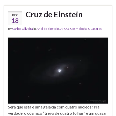
Cruz de Einstein
DEZ
18
By
Carlos Oliveira
in
Anel de Einstein
,
APOD
,
Cosmologia
,
Quasares
Será que esta é uma galáxia com quatro núcleos? Na
verdade, o cósmico “trevo de quatro folhas” é um quasar