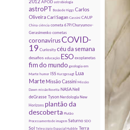
2012
APOD
astrobiologia
astroPT
Carlos
Bosão de Higgs
Oliveira
Carl Sagan
CAUP
Cassini
cometa 67P/Churyumov-
China
ciência
Gerasimenko
cometas
COVID-
coronavirus
19
céu da semana
Curiosity
ESO
desafios
exoplanetas
educação
fim do mundo
geologia em
Lua
ISS
Marte
humor
Kurzgesagt
Marte
Missão Cassini
Missão
NASA
Neil
Dawn
missão Rosetta
deGrasse Tyson
Nerdologia
New
plantão da
Horizons
descoberta
Plutão
Saturno
Processamento de imagem
SDO
Sol
Terra
Telescópio Espacial Hubble