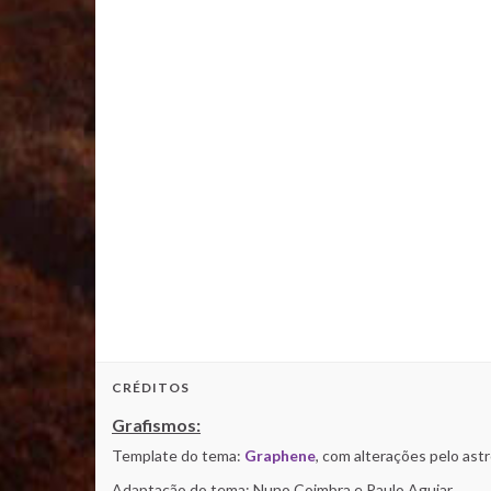
CRÉDITOS
Grafismos:
Template do tema:
Graphene
, com alterações pelo as
Adaptação do tema: Nuno Coimbra e Paulo Aguiar