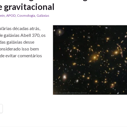
 gravitacional
tein
,
APOD
,
Cosmologia
,
Galáxias
Várias décadas atrás,
galáxias Abell 370, os
das galáxias desse
onsiderado isso bem
a de evitar comentários