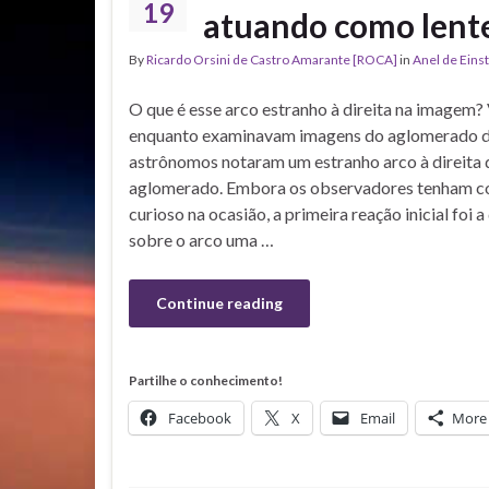
19
atuando como lente
By
Ricardo Orsini de Castro Amarante [ROCA]
in
Anel de Eins
O que é esse arco estranho à direita na imagem? 
enquanto examinavam imagens do aglomerado de 
astrônomos notaram um estranho arco à direita 
aglomerado. Embora os observadores tenham c
curioso na ocasião, a primeira reação inicial foi 
sobre o arco uma …
Continue reading
Partilhe o conhecimento!
Facebook
X
Email
More