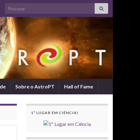
Search for:
ade
Sobre o AstroPT
Hall of Fame
1º LUGAR EM CIÊNCIA!