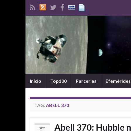
Início
Top100
Parcerias
Efemérides
TAG:
ABELL 370
Abell 370: Hubble 
SET