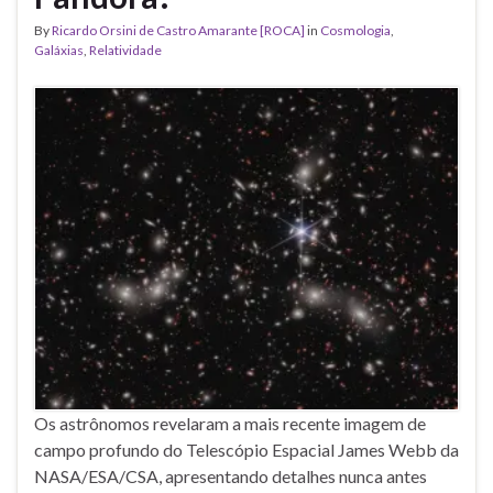
By
Ricardo Orsini de Castro Amarante [ROCA]
in
Cosmologia
,
Galáxias
,
Relatividade
Os astrônomos revelaram a mais recente imagem de
campo profundo do Telescópio Espacial James Webb da
NASA/ESA/CSA, apresentando detalhes nunca antes