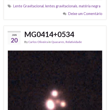
Lente Gravitacional
,
lentes gravitacionais
,
matéria negra
Deixe um Comentário
MG0414+0534
JAN
20
By
Carlos Oliveira
in
Quasares
,
Relatividade