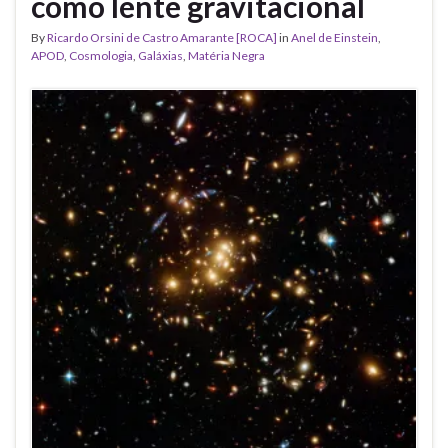
como lente gravitacional
By
Ricardo Orsini de Castro Amarante [ROCA]
in
Anel de Einstein
,
APOD
,
Cosmologia
,
Galáxias
,
Matéria Negra