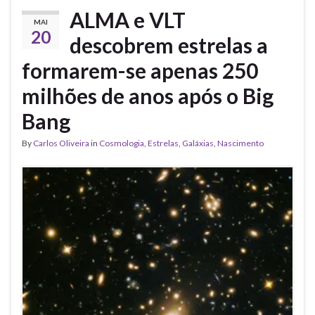
ALMA e VLT
MAI
20
descobrem estrelas a
formarem-se apenas 250
milhões de anos após o Big
Bang
By
Carlos Oliveira
in
Cosmologia
,
Estrelas
,
Galáxias
,
Nascimento