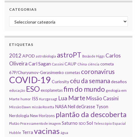
CATEGORIAS
Categorias
ETIQUETAS
astroPT
2012
Carlos
APOD
astrobiologia
Bosão de Higgs
Oliveira
Carl Sagan
CAUP
cometa
Cassini
China
ciência
coronavirus
67P/Churyumov-Gerasimenko
cometas
COVID-19
céu da semana
Curiosity
desafios
ESO
fim do mundo
exoplanetas
educação
geologia em
Marte
Lua
Missão Cassini
ISS
Marte
humor
Kurzgesagt
NASA
Neil deGrasse Tyson
Missão Dawn
missão Rosetta
plantão da descoberta
Nerdologia
New Horizons
Sol
Saturno
Plutão
Processamento de imagem
SDO
Telescópio Espacial
vacinas
Terra
Hubble
água