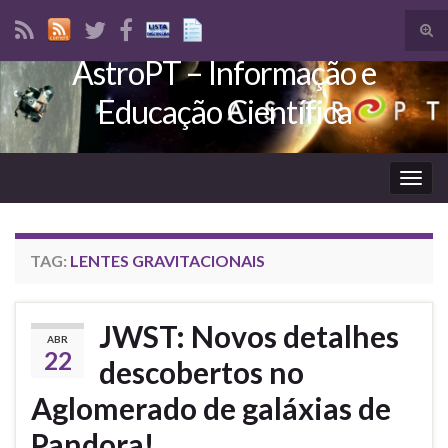
Tog
sear
AstroPT – Informação e
Search for:
for
Educação Científica
Togg
navig
TAG:
LENTES GRAVITACIONAIS
JWST: Novos detalhes
ABR
22
descobertos no
Aglomerado de galáxias de
Pandora!