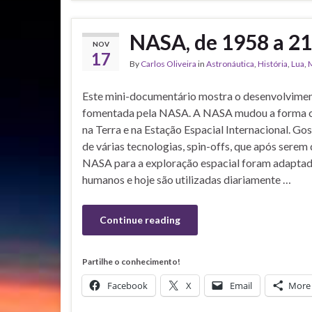
NASA, de 1958 a 2
NOV
17
By
Carlos Oliveira
in
Astronáutica
,
História
,
Lua
,
M
Este mini-documentário mostra o desenvolvimen
fomentada pela NASA. A NASA mudou a forma 
na Terra e na Estação Espacial Internacional. Gos
de várias tecnologias, spin-offs, que após serem
NASA para a exploração espacial foram adaptada
humanos e hoje são utilizadas diariamente …
Continue reading
Partilhe o conhecimento!
Facebook
X
Email
More