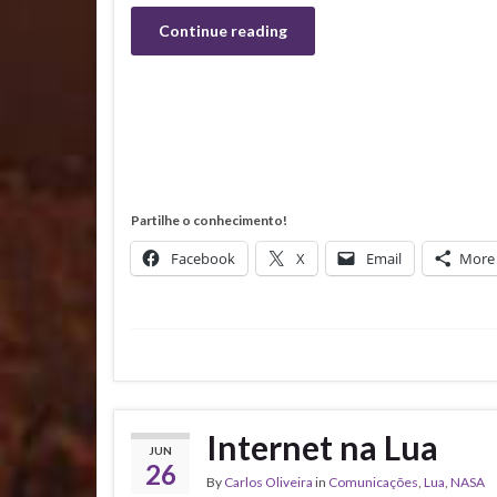
Continue reading
Partilhe o conhecimento!
Facebook
X
Email
More
Internet na Lua
JUN
26
By
Carlos Oliveira
in
Comunicações
,
Lua
,
NASA