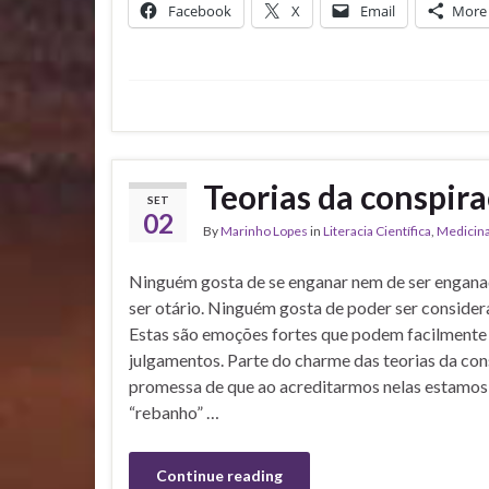
Facebook
X
Email
More
Teorias da conspira
SET
02
By
Marinho Lopes
in
Literacia Científica
,
Medicin
Ninguém gosta de se enganar nem de ser engan
ser otário. Ninguém gosta de poder ser considera
Estas são emoções fortes que podem facilmente
julgamentos. Parte do charme das teorias da con
promessa de que ao acreditarmos nelas estamos 
“rebanho” …
Continue reading