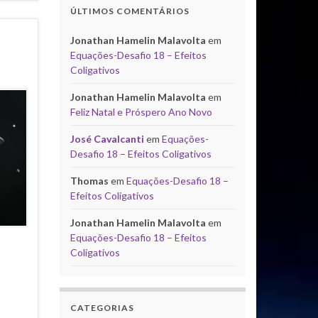
ÚLTIMOS COMENTÁRIOS
Jonathan Hamelin Malavolta
em
Equações-Desafio 18 – Efeitos
Coligativos
Jonathan Hamelin Malavolta
em
Feliz Natal e Próspero Ano Novo
José Cavalcanti
em
Equações-
Desafio 18 – Efeitos Coligativos
Thomas
em
Equações-Desafio 18 –
Efeitos Coligativos
Jonathan Hamelin Malavolta
em
Equações-Desafio 18 – Efeitos
Coligativos
CATEGORIAS