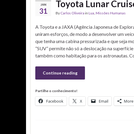
Toyota Lunar Cruis
JAN
31
By
Carlos Oliveira
in
Lua
,
Missões Humanas
A Toyota e a JAXA (Agência Japonesa de Explor
uniram esforços, de modo a desenvolver um veícu
que tenha uma cabina pressurizada e que seja mov
“SUV” permite não só a deslocação na superfície 
também como habitação para os astronautas. Co
Continue reading
Partilhe o conhecimento!
Facebook
X
Email
More