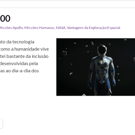
100
issões Apollo
,
Missões Humanas
,
NASA
,
Vantagens da Exploração Espacial
to da tecnologia
como a humanidade vive
tei bastante da inclusão
 desenvolvidas pela
s ao dia-a-dia dos