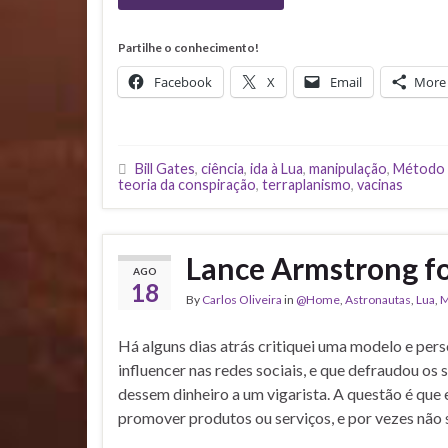
Partilhe o conhecimento!
Facebook
X
Email
More
Bill Gates
,
ciência
,
ida à Lua
,
manipulação
,
Método 
teoria da conspiração
,
terraplanismo
,
vacinas
Lance Armstrong fo
AGO
18
By
Carlos Oliveira
in
@Home
,
Astronautas
,
Lua
,
M
Há alguns dias atrás critiquei uma modelo e perso
influencer nas redes sociais, e que defraudou os 
dessem dinheiro a um vigarista. A questão é que 
promover produtos ou serviços, e por vezes não 