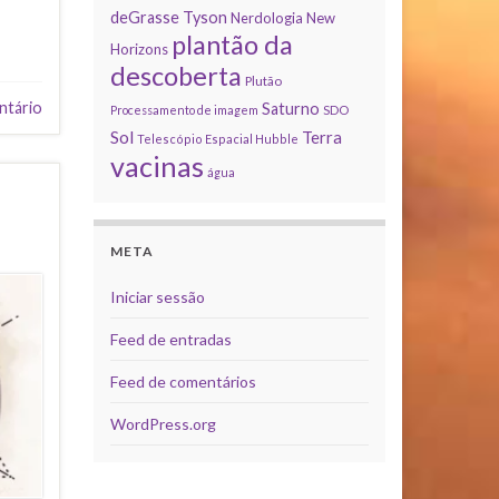
deGrasse Tyson
Nerdologia
New
plantão da
Horizons
descoberta
Plutão
ntário
Saturno
Processamento de imagem
SDO
Sol
Terra
Telescópio Espacial Hubble
vacinas
água
META
Iniciar sessão
Feed de entradas
Feed de comentários
WordPress.org