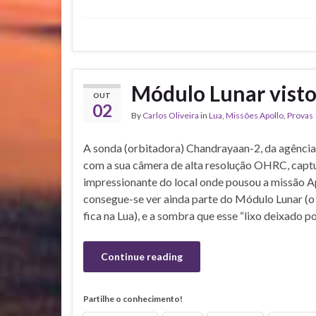
Módulo Lunar visto
OUT
02
By
Carlos Oliveira
in
Lua
,
Missões Apollo
,
Provas
A sonda (orbitadora) Chandrayaan-2, da agência 
com a sua câmera de alta resolução OHRC, capt
impressionante do local onde pousou a missão Ap
consegue-se ver ainda parte do Módulo Lunar (o
fica na Lua), e a sombra que esse “lixo deixado p
Continue reading
Partilhe o conhecimento!