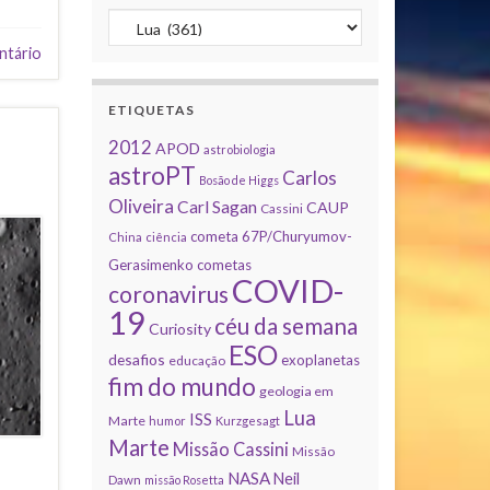
Categorias
ntário
ETIQUETAS
2012
APOD
astrobiologia
astroPT
Carlos
Bosão de Higgs
Oliveira
Carl Sagan
CAUP
Cassini
cometa 67P/Churyumov-
China
ciência
Gerasimenko
cometas
COVID-
coronavirus
19
céu da semana
Curiosity
ESO
desafios
exoplanetas
educação
fim do mundo
geologia em
Lua
ISS
Marte
humor
Kurzgesagt
Marte
Missão Cassini
Missão
NASA
Neil
Dawn
missão Rosetta