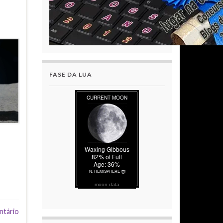
FASE DA LUA
moon data
ntário