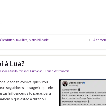
Científico
,
mkultra
,
plausibilidade
,
4 comen
i à Lua?
issões Apollo
,
Missões Humanas
,
Pseudo-Astronomia
nalidade televisiva, que virou
seus seguidores ao sugerir que eles
estas influencers são pagas para
sabem o que estão a dizer ou …