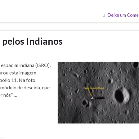
Deixe um Come
 pelos Indianos
espacial indiana (ISRO),
urou esta imagem
ollo 11. Na foto,
 módulo de descida, que
or nós” …