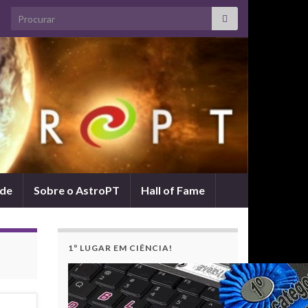
Search for:
ade
Sobre o AstroPT
Hall of Fame
1º LUGAR EM CIÊNCIA!