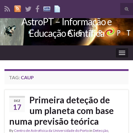
Tog
sear
AstroPT – Informação e
Search for:
for
Educação Científica
Togg
navig
TAG:
CAUP
Primeira deteção de
DEZ
17
um planeta com base
numa previsão teórica
By
Centro de Astrofísica da Universidade do Porto
in
Detecção
,