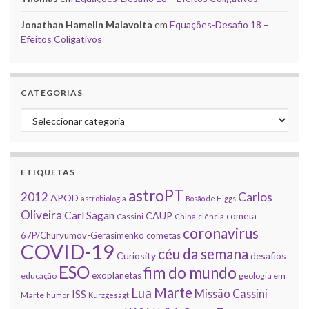
Jonathan Hamelin Malavolta
em
Equações-Desafio 18 –
Efeitos Coligativos
CATEGORIAS
Categorias
ETIQUETAS
astroPT
2012
Carlos
APOD
astrobiologia
Bosão de Higgs
Oliveira
Carl Sagan
CAUP
cometa
Cassini
China
ciência
coronavirus
67P/Churyumov-Gerasimenko
cometas
COVID-19
céu da semana
Curiosity
desafios
ESO
fim do mundo
exoplanetas
educação
geologia em
Marte
Lua
Missão Cassini
ISS
Marte
humor
Kurzgesagt