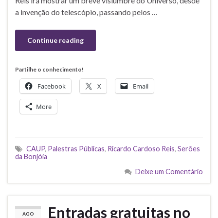
Reis irá mostrar um breve vislumbre do Universo, desde
a invenção do telescópio, passando pelos …
Continue reading
Partilhe o conhecimento!
Facebook
X
Email
More
CAUP
,
Palestras Públicas
,
Ricardo Cardoso Reis
,
Serões
da Bonjóia
Deixe um Comentário
Entradas gratuitas no
AGO