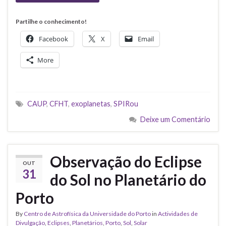
Partilhe o conhecimento!
Facebook
X
Email
More
CAUP
,
CFHT
,
exoplanetas
,
SPIRou
Deixe um Comentário
Observação do Eclipse
OUT
31
do Sol no Planetário do
Porto
By
Centro de Astrofísica da Universidade do Porto
in
Actividades de
Divulgação
,
Eclipses
,
Planetários
,
Porto
,
Sol
,
Solar