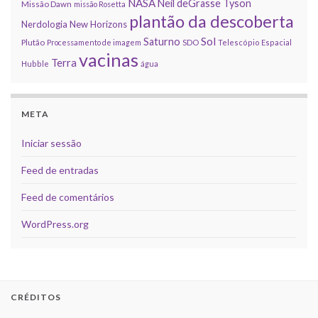
NASA
Neil deGrasse Tyson
Missão Dawn
missão Rosetta
plantão da descoberta
Nerdologia
New Horizons
Sol
Saturno
Plutão
Processamento de imagem
SDO
Telescópio Espacial
vacinas
Terra
Hubble
água
META
Iniciar sessão
Feed de entradas
Feed de comentários
WordPress.org
CRÉDITOS