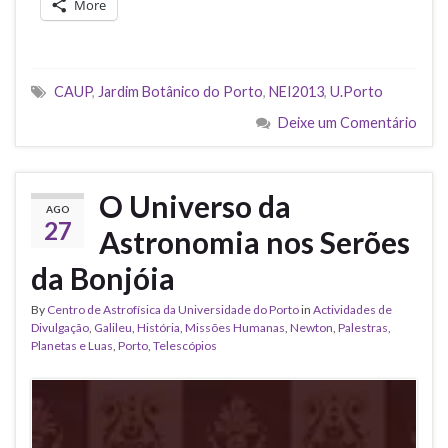
More
CAUP
,
Jardim Botânico do Porto
,
NEI2013
,
U.Porto
Deixe um Comentário
O Universo da
AGO
27
Astronomia nos Serões
da Bonjóia
By
Centro de Astrofísica da Universidade do Porto
in
Actividades de
Divulgação
,
Galileu
,
História
,
Missões Humanas
,
Newton
,
Palestras
,
Planetas e Luas
,
Porto
,
Telescópios