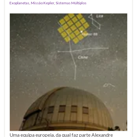
Exoplanetas
,
Missão Kepler
,
Sistemas Múltiplos
Uma equipa europeia, da qual faz parte Alexandre