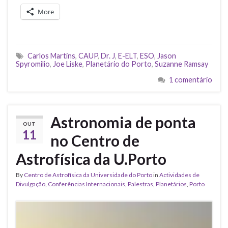
More
Carlos Martins
,
CAUP
,
Dr. J
,
E-ELT
,
ESO
,
Jason
Spyromilio
,
Joe Liske
,
Planetário do Porto
,
Suzanne Ramsay
1 comentário
Astronomia de ponta
OUT
11
no Centro de
Astrofísica da U.Porto
By
Centro de Astrofísica da Universidade do Porto
in
Actividades de
Divulgação
,
Conferências Internacionais
,
Palestras
,
Planetários
,
Porto