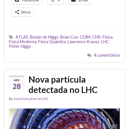
More
ATLAS
,
Bosão de Higgs
,
Brian Cox
,
CERN
,
CMS
,
Física
,
Física Moderna
,
Física Quântica
,
Lawrence Krauss
,
LHC
,
Peter Higgs
4 comentários
Nova partícula
ABR
28
detectada no LHC
By
José Gonçalves
in
LHC