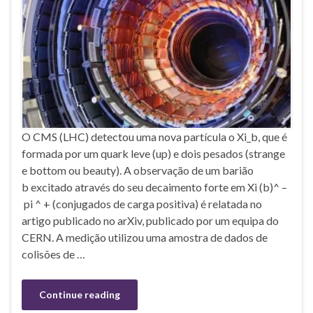
O CMS (LHC) detectou uma nova partícula o Xi_b, que é
formada por um quark leve (up) e dois pesados (strange
e bottom ou beauty). A observação de um barião
b excitado através do seu decaimento forte em Xi (b)^ –
pi ^ + (conjugados de carga positiva) é relatada no
artigo publicado no arXiv, publicado por um equipa do
CERN. A medição utilizou uma amostra de dados de
colisões de …
Continue reading