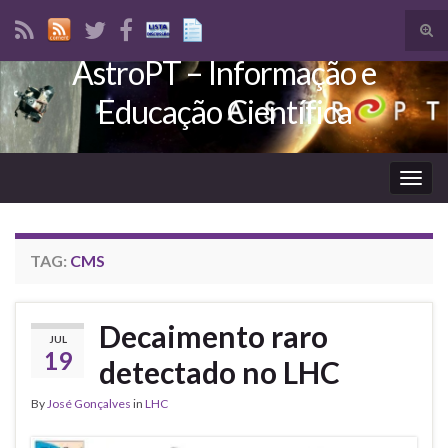
Tog
sear
AstroPT – Informação e
Search for:
for
Educação Científica
Togg
navig
TAG:
CMS
Decaimento raro
JUL
19
detectado no LHC
By
José Gonçalves
in
LHC