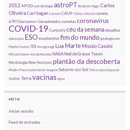
astroPT
2012
Carlos
APOD
astrobiologia
Bosão de Higgs
Oliveira
Carl Sagan
CAUP
cometa
Cassini
China
ciência
coronavirus
67P/Churyumov-Gerasimenko
cometas
COVID-19
céu da semana
Curiosity
desafios
ESO
fim do mundo
exoplanetas
educação
geologia em
Marte
Lua
Missão Cassini
ISS
Marte
humor
Kurzgesagt
NASA
Neil deGrasse Tyson
Missão Dawn
missão Rosetta
plantão da descoberta
Nerdologia
New Horizons
Sol
Saturno
Plutão
Processamento de imagem
SDO
Telescópio Espacial
vacinas
Terra
Hubble
água
META
Iniciar sessão
Feed de entradas