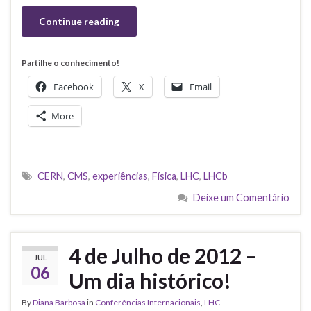
Continue reading
Partilhe o conhecimento!
Facebook
X
Email
More
CERN
,
CMS
,
experiências
,
Física
,
LHC
,
LHCb
Deixe um Comentário
4 de Julho de 2012 –
JUL
06
Um dia histórico!
By
Diana Barbosa
in
Conferências Internacionais
,
LHC