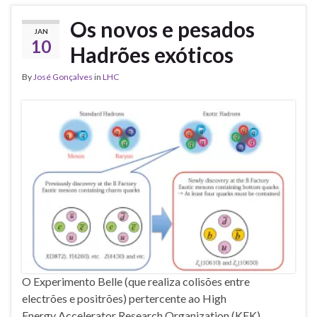
Os novos e pesados
JAN
10
Hadrões exóticos
By
José Gonçalves
in
LHC
O Experimento Belle (que realiza colisões entre
electrões e positrões) pertercente ao High
Energy Accelerator Research Organization (KEK),