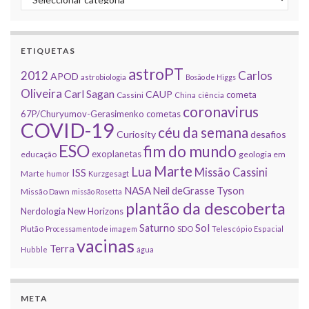
ETIQUETAS
astroPT
2012
Carlos
APOD
astrobiologia
Bosão de Higgs
Oliveira
Carl Sagan
CAUP
cometa
Cassini
China
ciência
coronavirus
67P/Churyumov-Gerasimenko
cometas
COVID-19
céu da semana
Curiosity
desafios
ESO
fim do mundo
exoplanetas
educação
geologia em
Marte
Lua
Missão Cassini
ISS
Marte
humor
Kurzgesagt
NASA
Neil deGrasse Tyson
Missão Dawn
missão Rosetta
plantão da descoberta
Nerdologia
New Horizons
Sol
Saturno
Plutão
Processamento de imagem
SDO
Telescópio Espacial
vacinas
Terra
Hubble
água
META