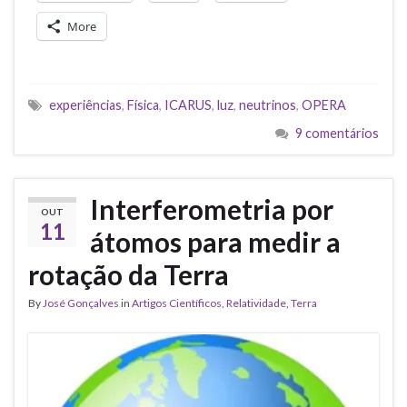
More
experiências
,
Física
,
ICARUS
,
luz
,
neutrinos
,
OPERA
9 comentários
Interferometria por
OUT
11
átomos para medir a
rotação da Terra
By
José Gonçalves
in
Artigos Científicos
,
Relatividade
,
Terra