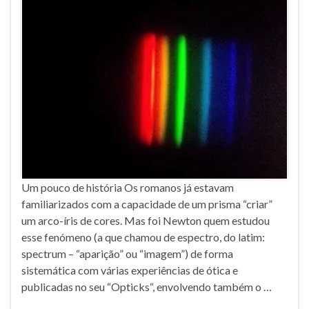
Um pouco de história Os romanos já estavam
familiarizados com a capacidade de um prisma “criar”
um arco-íris de cores. Mas foi Newton quem estudou
esse fenómeno (a que chamou de espectro, do latim:
spectrum – “aparição” ou “imagem”) de forma
sistemática com várias experiências de ótica e
publicadas no seu “Opticks“, envolvendo também o …