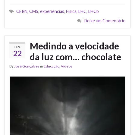
CERN
,
CMS
,
experiências
,
Física
,
LHC
,
LHCb
Deixe um Comentário
Medindo a velocidade
FEV
22
da luz com… chocolate
By
José Gonçalves
in
Educação
,
Vídeos