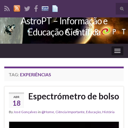
Tog
sear
AstroPT – Informação e
Search for:
for
Educação Científica
Togg
navig
TAG:
EXPERIÊNCIAS
Espectrómetro de bolso
ABR
18
By
José Gonçalves
in
@Home
,
Ciência Importante
,
Educação
,
História