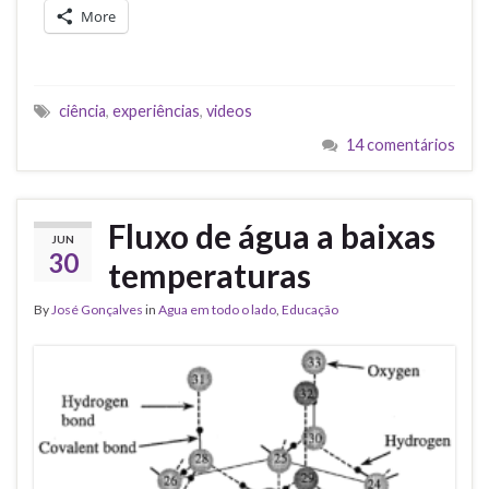
More
ciência
,
experiências
,
videos
14 comentários
Fluxo de água a baixas
JUN
30
temperaturas
By
José Gonçalves
in
Agua em todo o lado
,
Educação