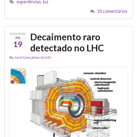
experiências
,
luz
10 comentários
Decaimento raro
JUL
19
detectado no LHC
By
José Gonçalves
in
LHC