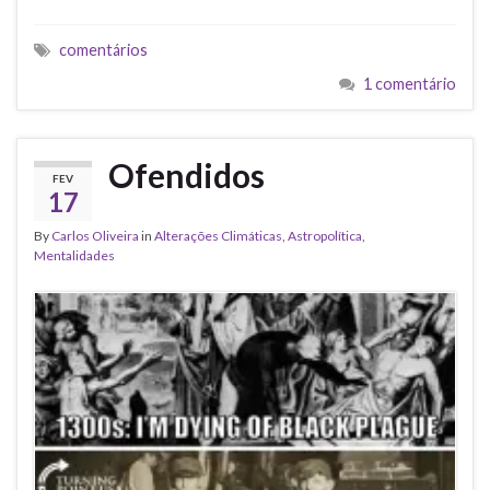
comentários
1 comentário
Ofendidos
FEV
17
By
Carlos Oliveira
in
Alterações Climáticas
,
Astropolítica
,
Mentalidades