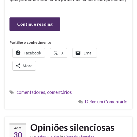
…
Continue reading
Partilhe o conhecimento!
Facebook
X
Email
More
comentadores
,
comentários
Deixe um Comentário
Opiniões silenciosas
AGO
30
By
Carlos Oliveira
in
Literacia Científica