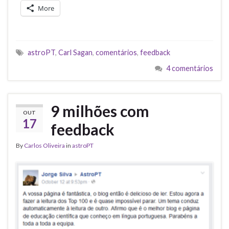
More
astroPT
,
Carl Sagan
,
comentários
,
feedback
4 comentários
9 milhões com
OUT
17
feedback
By
Carlos Oliveira
in
astroPT