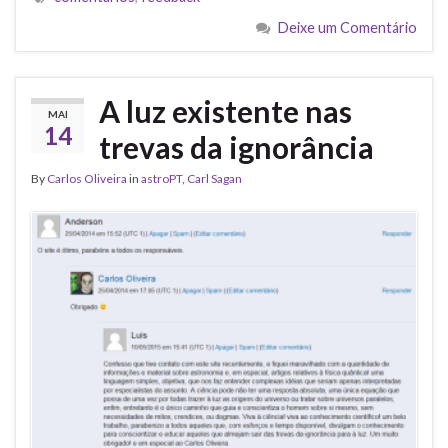
Deixe um Comentário
A luz existente nas
MAI
14
trevas da ignorância
By
Carlos Oliveira
in
astroPT
,
Carl Sagan