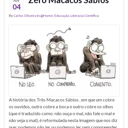
FEV
04
By
Carlos Oliveira
in
@Home
,
Educação
,
Literacia Científica
A história dos Três Macacos Sábios , em que um cobre
os ouvidos, outro cobre a boca e outro cobre os olhos
(que é traduzido como: não ouça o mal, não fale o mal e
não veja o mal), é reformulada nesta imagem que nos diz
que: podemos não ler ou podemos ler sem compreender,