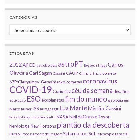
CATEGORIAS
Categorias
ETIQUETAS
astroPT
2012
Carlos
APOD
astrobiologia
Bosão de Higgs
Oliveira
Carl Sagan
CAUP
cometa
Cassini
China
ciência
coronavirus
67P/Churyumov-Gerasimenko
cometas
COVID-19
céu da semana
Curiosity
desafios
ESO
fim do mundo
exoplanetas
educação
geologia em
Marte
Lua
Missão Cassini
ISS
Marte
humor
Kurzgesagt
NASA
Neil deGrasse Tyson
Missão Dawn
missão Rosetta
plantão da descoberta
Nerdologia
New Horizons
Sol
Saturno
Plutão
Processamento de imagem
SDO
Telescópio Espacial