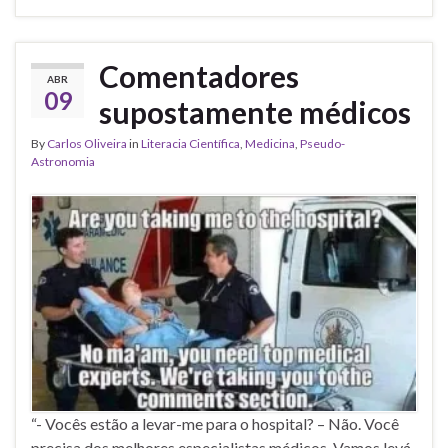
Comentadores
ABR
09
supostamente médicos
By
Carlos Oliveira
in
Literacia Científica
,
Medicina
,
Pseudo-
Astronomia
“- Vocês estão a levar-me para o hospital? – Não. Você
precisa dos melhores especialistas médicos. Vamos levá-