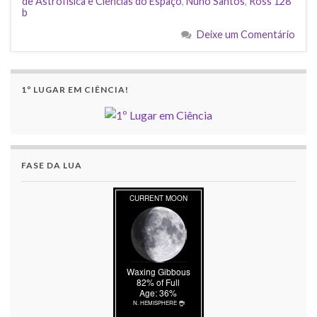
de Astrofísica e Ciências do Espaço
,
Nuno Santos
,
Ross 128
b
Deixe um Comentário
1º LUGAR EM CIÊNCIA!
FASE DA LUA