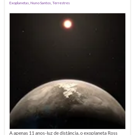
Exoplanetas
,
Nuno Santos
,
Terrestres
A apenas 11 anos-luz de distância, o exoplaneta Ross