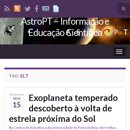
Tog
sear
AstroPT – Informação e
Search for:
for
Educação Científica
Togg
navig
TAG:
ELT
Exoplaneta temperado
NOV
15
descoberto à volta de
estrela próxima do Sol
By
Centro de Astrofísica da Universidade do Porto
in
Anãs Vermelhas
,