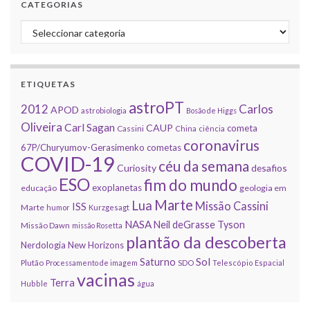
CATEGORIAS
Categorias
ETIQUETAS
astroPT
2012
Carlos
APOD
astrobiologia
Bosão de Higgs
Oliveira
Carl Sagan
CAUP
cometa
Cassini
China
ciência
coronavirus
67P/Churyumov-Gerasimenko
cometas
COVID-19
céu da semana
Curiosity
desafios
ESO
fim do mundo
exoplanetas
educação
geologia em
Marte
Lua
Missão Cassini
ISS
Marte
humor
Kurzgesagt
NASA
Neil deGrasse Tyson
Missão Dawn
missão Rosetta
plantão da descoberta
Nerdologia
New Horizons
Sol
Saturno
Plutão
Processamento de imagem
SDO
Telescópio Espacial
vacinas
Terra
Hubble
água