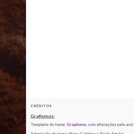
CRÉDITOS
Grafismos:
Template do tema:
Graphene
, com alterações pelo as
Adaptação do tema: Nuno Coimbra e Paulo Aguiar