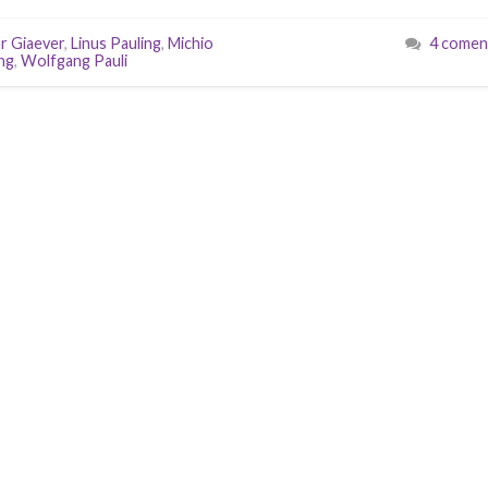
ar Giaever
,
Linus Pauling
,
Michio
4 comen
ng
,
Wolfgang Pauli