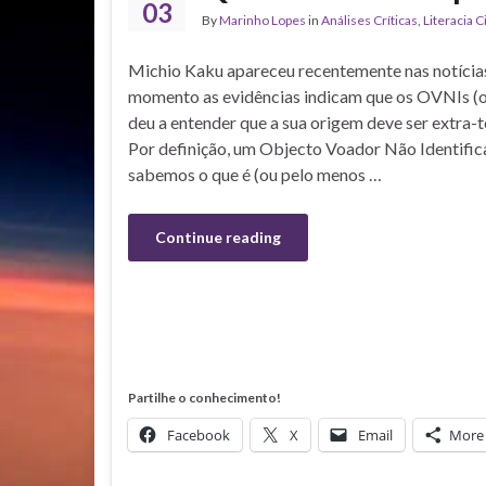
03
By
Marinho Lopes
in
Análises Críticas
,
Literacia C
Michio Kaku apareceu recentemente nas notícias
momento as evidências indicam que os OVNIs (o
deu a entender que a sua origem deve ser extra-
Por definição, um Objecto Voador Não Identific
sabemos o que é (ou pelo menos …
Continue reading
Partilhe o conhecimento!
Facebook
X
Email
More