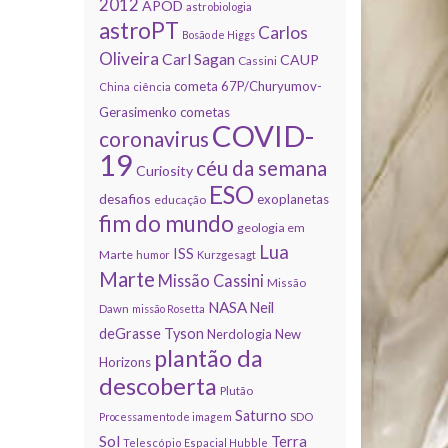
2012
APOD
astrobiologia
astroPT
Carlos
Bosão de Higgs
Oliveira
Carl Sagan
CAUP
Cassini
cometa 67P/Churyumov-
China
ciência
Gerasimenko
cometas
COVID-
coronavirus
19
céu da semana
Curiosity
ESO
desafios
exoplanetas
educação
fim do mundo
geologia em
Lua
ISS
Marte
humor
Kurzgesagt
Marte
Missão Cassini
Missão
NASA
Neil
Dawn
missão Rosetta
deGrasse Tyson
Nerdologia
New
plantão da
Horizons
descoberta
Plutão
Saturno
Processamento de imagem
SDO
Sol
Terra
Telescópio Espacial Hubble