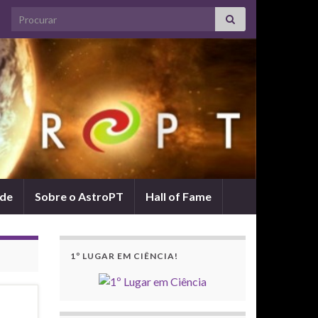
Search for:
ade
Sobre o AstroPT
Hall of Fame
1º LUGAR EM CIÊNCIA!