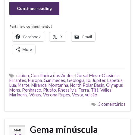
Continue reading
Partilhe o conhecimento!
Facebook
X
Email
More
cânion
,
Cordilheira dos Andes
,
Dorsal Meso-Oceânica
,
Errantes
,
Europa
,
Ganimedes
,
Geologia
,
Io
,
Júpiter
,
Lapetus
,
Lua
,
Marte
,
Miranda
,
Montanha
,
North Polar Basin
,
Olympus
Mons
,
Penhasco
,
Plutão
,
Rheasilvia
,
Terra
,
Titã
,
Valles
Marineris
,
Vénus
,
Verona Rupes
,
Vesta
,
vulcão
3 comentários
Gema minúscula
MAR