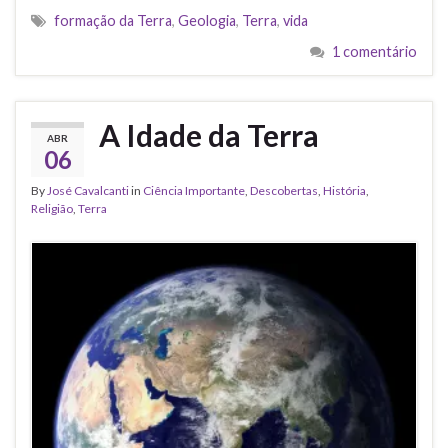
formação da Terra
,
Geologia
,
Terra
,
vida
1 comentário
A Idade da Terra
ABR
06
By
José Cavalcanti
in
Ciência Importante
,
Descobertas
,
História
,
Religião
,
Terra