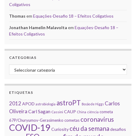
Coligativos
Thomas
em
Equações-Desafio 18 – Efeitos Coligativos
Jonathan Hamelin Malavolta
em
Equações-Desafio 18 –
Efeitos Coligativos
CATEGORIAS
Categorias
ETIQUETAS
astroPT
2012
Carlos
APOD
astrobiologia
Bosão de Higgs
Oliveira
Carl Sagan
CAUP
cometa
Cassini
China
ciência
coronavirus
67P/Churyumov-Gerasimenko
cometas
COVID-19
céu da semana
Curiosity
desafios