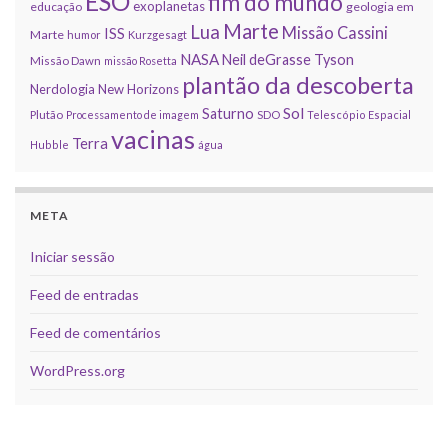
ESO
fim do mundo
exoplanetas
educação
geologia em
Marte
Lua
Missão Cassini
ISS
Marte
humor
Kurzgesagt
NASA
Neil deGrasse Tyson
Missão Dawn
missão Rosetta
plantão da descoberta
Nerdologia
New Horizons
Sol
Saturno
Plutão
Processamento de imagem
SDO
Telescópio Espacial
vacinas
Terra
Hubble
água
META
Iniciar sessão
Feed de entradas
Feed de comentários
WordPress.org