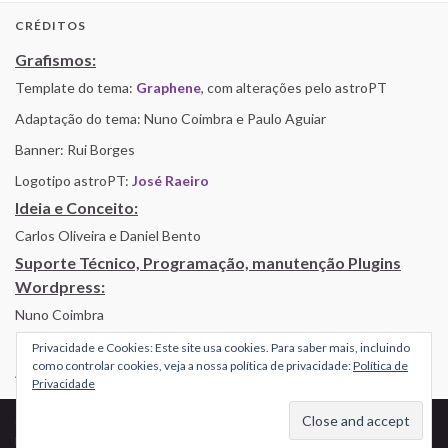
CRÉDITOS
Grafismos:
Template do tema:
Graphene
, com alterações pelo astroPT
Adaptação do tema: Nuno Coimbra e Paulo Aguiar
Banner: Rui Borges
Logotipo astroPT:
José Raeiro
Ideia e Conceito:
Carlos Oliveira e Daniel Bento
Suporte Técnico, Programação, manutenção Plugins
Wordpress:
Nuno Coimbra
Privacidade e Cookies: Este site usa cookies. Para saber mais, incluindo
como controlar cookies, veja a nossa política de privacidade:
Política de
Alojamento por Simbiose
Privacidade
© 2026 AstroPT - Informação e Educação Científica.
Made with
by
Graphene Themes
.