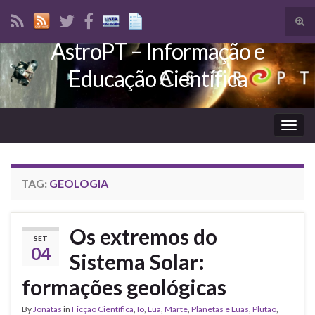
Tog
sear
AstroPT – Informação e
Search for:
for
Educação Científica
Togg
navig
TAG:
GEOLOGIA
Os extremos do
SET
04
Sistema Solar:
formações geológicas
By
Jonatas
in
Ficção Científica
,
Io
,
Lua
,
Marte
,
Planetas e Luas
,
Plutão
,