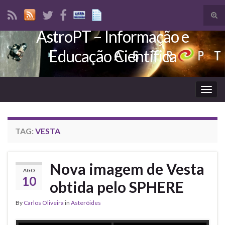
Tog
sear
AstroPT – Informação e
Search for:
for
Educação Científica
Togg
navig
TAG:
VESTA
Nova imagem de Vesta
AGO
10
obtida pelo SPHERE
By
Carlos Oliveira
in
Asteróides