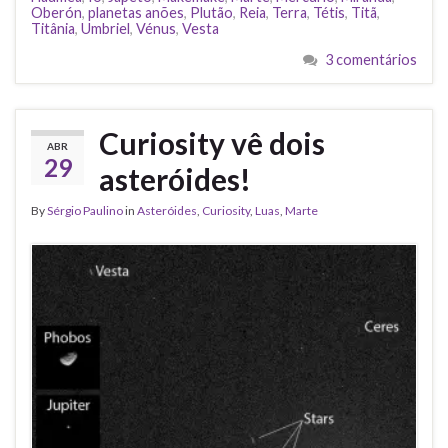
Oberón
,
planetas anões
,
Plutão
,
Reia
,
Terra
,
Tétis
,
Titã
,
Titânia
,
Umbriel
,
Vénus
,
Vesta
3 comentários
Curiosity vê dois
ABR
29
asteróides!
By
Sérgio Paulino
in
Asteróides
,
Curiosity
,
Luas
,
Marte