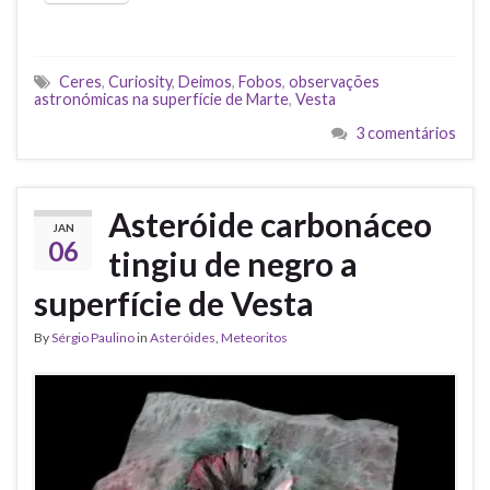
Ceres
,
Curiosity
,
Deimos
,
Fobos
,
observações
astronómicas na superfície de Marte
,
Vesta
3 comentários
Asteróide carbonáceo
JAN
06
tingiu de negro a
superfície de Vesta
By
Sérgio Paulino
in
Asteróides
,
Meteoritos