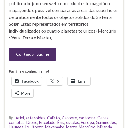
publicou hoje no seu webcomic xkcd este magnífico
mapa, onde é possível comparar as áreas das superfícies
de praticamente todos os objetos sólidos do Sistema
Solar. Estão representados em territórios
individualizados os quatro planetas telúricos (Mercúrio,
Vénus, Terra e Marte), …
Continue reading
Partilhe o conhecimento!
Facebook
X
Email
More
Ariel
,
asteroides
,
Calisto
,
Caronte
,
cartoons
,
Ceres
,
cometas
,
Dione
,
Encélado
,
Éris
,
escalas
,
Europa
,
Ganimedes
,
Haumea
,
Io
,
Jápeto
,
Makemake
,
Marte
,
Mercúrio
,
Miranda
,