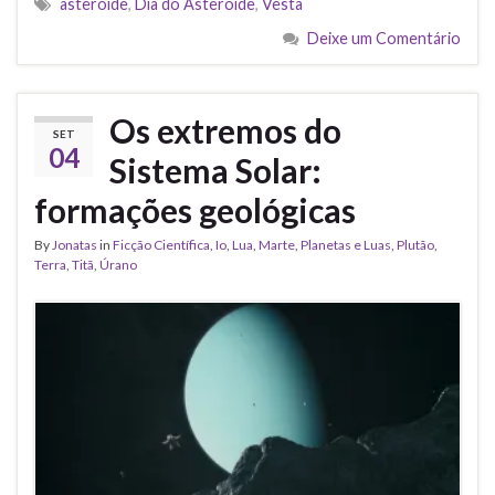
asteróide
,
Dia do Asteroide
,
Vesta
Deixe um Comentário
Os extremos do
SET
04
Sistema Solar:
formações geológicas
By
Jonatas
in
Ficção Científica
,
Io
,
Lua
,
Marte
,
Planetas e Luas
,
Plutão
,
Terra
,
Titã
,
Úrano