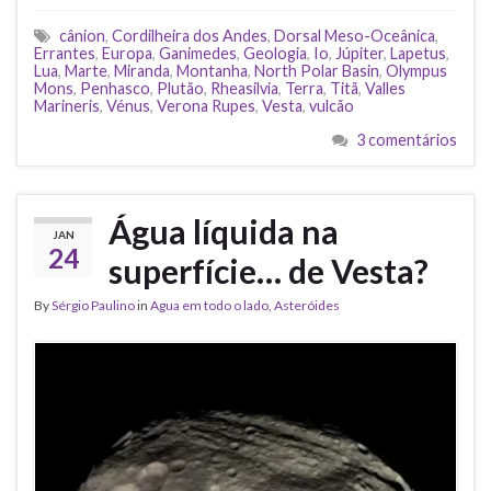
cânion
,
Cordilheira dos Andes
,
Dorsal Meso-Oceânica
,
Errantes
,
Europa
,
Ganimedes
,
Geologia
,
Io
,
Júpiter
,
Lapetus
,
Lua
,
Marte
,
Miranda
,
Montanha
,
North Polar Basin
,
Olympus
Mons
,
Penhasco
,
Plutão
,
Rheasilvia
,
Terra
,
Titã
,
Valles
Marineris
,
Vénus
,
Verona Rupes
,
Vesta
,
vulcão
3 comentários
Água líquida na
JAN
24
superfície… de Vesta?
By
Sérgio Paulino
in
Agua em todo o lado
,
Asteróides