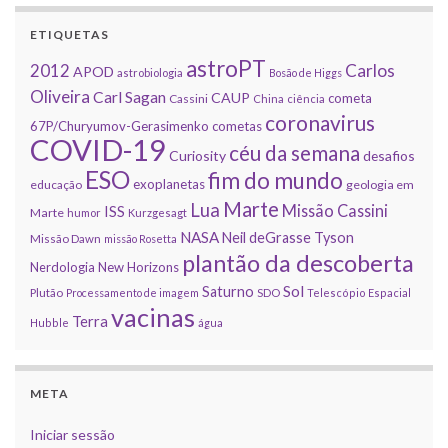
ETIQUETAS
astroPT
2012
Carlos
APOD
astrobiologia
Bosão de Higgs
Oliveira
Carl Sagan
CAUP
cometa
Cassini
China
ciência
coronavirus
67P/Churyumov-Gerasimenko
cometas
COVID-19
céu da semana
Curiosity
desafios
ESO
fim do mundo
exoplanetas
educação
geologia em
Marte
Lua
Missão Cassini
ISS
Marte
humor
Kurzgesagt
NASA
Neil deGrasse Tyson
Missão Dawn
missão Rosetta
plantão da descoberta
Nerdologia
New Horizons
Sol
Saturno
Plutão
Processamento de imagem
SDO
Telescópio Espacial
vacinas
Terra
Hubble
água
META
Iniciar sessão