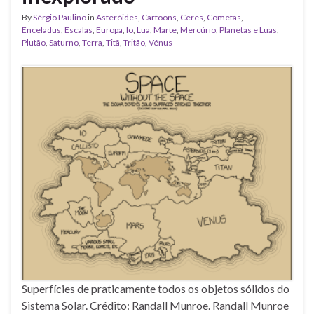
By
Sérgio Paulino
in
Asteróides
,
Cartoons
,
Ceres
,
Cometas
,
Enceladus
,
Escalas
,
Europa
,
Io
,
Lua
,
Marte
,
Mercúrio
,
Planetas e Luas
,
Plutão
,
Saturno
,
Terra
,
Titã
,
Tritão
,
Vénus
Superfícies de praticamente todos os objetos sólidos do
Sistema Solar. Crédito: Randall Munroe. Randall Munroe