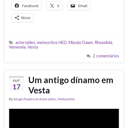
Facebook
X
Email
More
asteroides
,
meteoritos HED
,
Missão Dawn
,
Rheasilvia
,
Veneneia
,
Vesta
2 comentários
Um antigo dínamo em
OUT
17
Vesta
By
Sérgio Paulino
in
Asteróides
,
Meteoritos