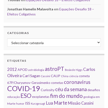
Jonathan Hamelin Malavolta
em
Equações-Desafio 18 –
Efeitos Coligativos
CATEGORIAS
Categorias
ETIQUETAS
astroPT
2012
Carlos
APOD
astrobiologia
Bosão de Higgs
Oliveira
Carl Sagan
CAUP
cometa
Cassini
China
ciência
coronavirus
67P/Churyumov-Gerasimenko
cometas
COVID-19
céu da semana
Curiosity
desafios
ESO
fim do mundo
exoplanetas
educação
geologia em
Marte
Lua
Missão Cassini
ISS
Marte
humor
Kurzgesagt