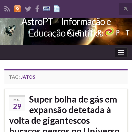
Tog
sear
AstroPT – Informação e
Search for:
for
Educação Científica
Togg
navig
TAG:
JATOS
Super bolha de gás em
MAR
29
expansão detetada à
volta de gigantescos
buracos negros no Universo