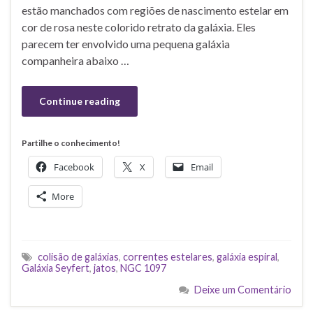
estão manchados com regiões de nascimento estelar em
cor de rosa neste colorido retrato da galáxia. Eles
parecem ter envolvido uma pequena galáxia
companheira abaixo …
Continue reading
Partilhe o conhecimento!
Facebook
X
Email
More
colisão de galáxias
,
correntes estelares
,
galáxia espiral
,
Galáxia Seyfert
,
jatos
,
NGC 1097
Deixe um Comentário