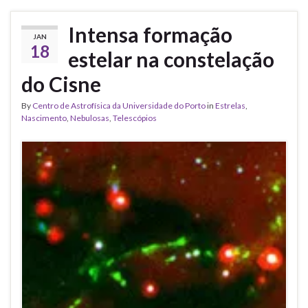
Intensa formação
JAN
18
estelar na constelação
do Cisne
By
Centro de Astrofísica da Universidade do Porto
in
Estrelas
,
Nascimento
,
Nebulosas
,
Telescópios