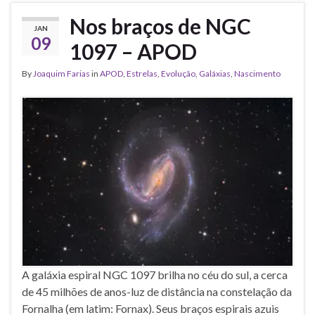
Nos braços de NGC
JAN
09
1097 – APOD
By
Joaquim Farias
in
APOD
,
Estrelas
,
Evolução
,
Galáxias
,
Nascimento
A galáxia espiral NGC 1097 brilha no céu do sul, a cerca
de 45 milhões de anos-luz de distância na constelação da
Fornalha (em latim: Fornax). Seus braços espirais azuis