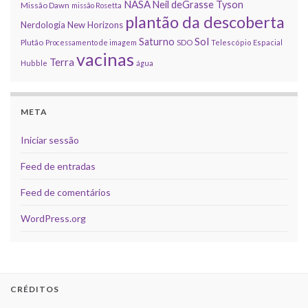
NASA
Neil deGrasse Tyson
Missão Dawn
missão Rosetta
plantão da descoberta
Nerdologia
New Horizons
Sol
Saturno
Plutão
Processamento de imagem
SDO
Telescópio Espacial
vacinas
Terra
Hubble
água
META
Iniciar sessão
Feed de entradas
Feed de comentários
WordPress.org
CRÉDITOS