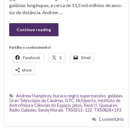
galáxias longínquas, a cerca de 11,5 mil milhões de anos-
luz de distância. Andrew …
Continue reading
Partilhe o conhecimento!
Facebook
X
Email
More
Andrew Humphrey
,
buraco negro supermassivo
,
galáxias
,
Gran Telescópio de Canárias
,
GTC
,
IA/Uporto
,
Instituto de
Astrofísica e Ciências do Espaço
,
jatos
,
Keck II
,
Quasares
,
Rádio Galáxias
,
Sandy Morais
,
TXS0211−122
,
TXS0828+193
1 comentário