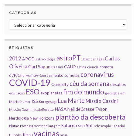
CATEGORIAS
Categorias
ETIQUETAS
astroPT
2012
Carlos
APOD
astrobiologia
Bosão de Higgs
Oliveira
Carl Sagan
CAUP
cometa
Cassini
China
ciência
coronavirus
67P/Churyumov-Gerasimenko
cometas
COVID-19
céu da semana
Curiosity
desafios
ESO
fim do mundo
exoplanetas
educação
geologia em
Marte
Lua
Missão Cassini
ISS
Marte
humor
Kurzgesagt
NASA
Neil deGrasse Tyson
Missão Dawn
missão Rosetta
plantão da descoberta
Nerdologia
New Horizons
Sol
Saturno
Plutão
Processamento de imagem
SDO
Telescópio Espacial
vacinas
Terra
Hubble
água