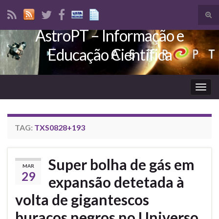
Tog
sear
AstroPT – Informação e
Search for:
for
Educação Científica
Togg
navig
TAG:
TXS0828+193
Super bolha de gás em
MAR
29
expansão detetada à
volta de gigantescos
buracos negros no Universo