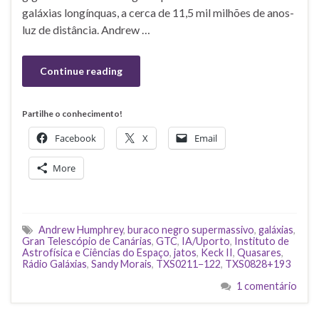
galáxias longínquas, a cerca de 11,5 mil milhões de anos-
luz de distância. Andrew …
Continue reading
Partilhe o conhecimento!
Facebook
X
Email
More
Andrew Humphrey
,
buraco negro supermassivo
,
galáxias
,
Gran Telescópio de Canárias
,
GTC
,
IA/Uporto
,
Instituto de
Astrofísica e Ciências do Espaço
,
jatos
,
Keck II
,
Quasares
,
Rádio Galáxias
,
Sandy Morais
,
TXS0211−122
,
TXS0828+193
1 comentário