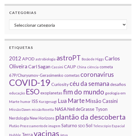
CATEGORIAS
Categorias
ETIQUETAS
astroPT
2012
Carlos
APOD
astrobiologia
Bosão de Higgs
Oliveira
Carl Sagan
CAUP
cometa
Cassini
China
ciência
coronavirus
67P/Churyumov-Gerasimenko
cometas
COVID-19
céu da semana
Curiosity
desafios
ESO
fim do mundo
exoplanetas
educação
geologia em
Marte
Lua
Missão Cassini
ISS
Marte
humor
Kurzgesagt
NASA
Neil deGrasse Tyson
Missão Dawn
missão Rosetta
plantão da descoberta
Nerdologia
New Horizons
Sol
Saturno
Plutão
Processamento de imagem
SDO
Telescópio Espacial
vacinas
Terra
Hubble
água