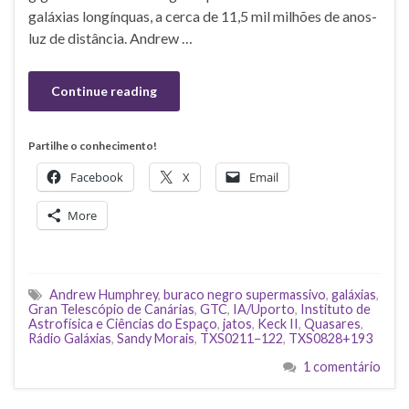
galáxias longínquas, a cerca de 11,5 mil milhões de anos-
luz de distância. Andrew …
Continue reading
Partilhe o conhecimento!
Facebook
X
Email
More
Andrew Humphrey
,
buraco negro supermassivo
,
galáxias
,
Gran Telescópio de Canárias
,
GTC
,
IA/Uporto
,
Instituto de
Astrofísica e Ciências do Espaço
,
jatos
,
Keck II
,
Quasares
,
Rádio Galáxias
,
Sandy Morais
,
TXS0211−122
,
TXS0828+193
1 comentário