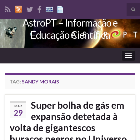
Tog
sear
AstroPT – Informação e
Search for:
for
Educação Científica
Togg
navig
TAG:
SANDY MORAIS
Super bolha de gás em
MAR
29
expansão detetada à
volta de gigantescos
buracos negros no Universo