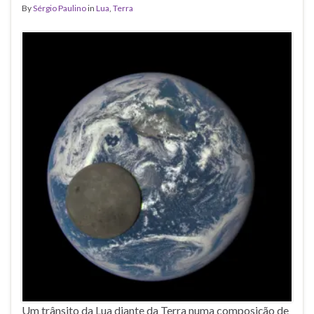
By
Sérgio Paulino
in
Lua
,
Terra
Um trânsito da Lua diante da Terra numa composição de