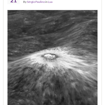
21
By
Sérgio Paulino
in
Lua