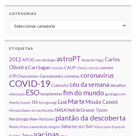
CATEGORIAS
Categorias
ETIQUETAS
astroPT
2012
Carlos
APOD
astrobiologia
Bosão de Higgs
Oliveira
Carl Sagan
CAUP
cometa
Cassini
China
ciência
coronavirus
67P/Churyumov-Gerasimenko
cometas
COVID-19
céu da semana
Curiosity
desafios
ESO
fim do mundo
exoplanetas
educação
geologia em
Marte
Lua
Missão Cassini
ISS
Marte
humor
Kurzgesagt
NASA
Neil deGrasse Tyson
Missão Dawn
missão Rosetta
plantão da descoberta
Nerdologia
New Horizons
Sol
Saturno
Plutão
Processamento de imagem
SDO
Telescópio Espacial
vacinas
Terra
Hubble
água