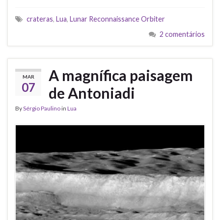
crateras
,
Lua
,
Lunar Reconnaissance Orbiter
2 comentários
A magnífica paisagem
MAR
07
de Antoniadi
By
Sérgio Paulino
in
Lua