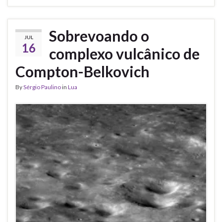
Sobrevoando o
JUL
16
complexo vulcânico de
Compton-Belkovich
By
Sérgio Paulino
in
Lua