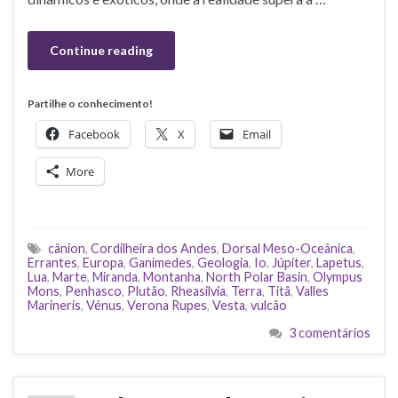
Continue reading
Partilhe o conhecimento!
Facebook
X
Email
More
cânion
,
Cordilheira dos Andes
,
Dorsal Meso-Oceânica
,
Errantes
,
Europa
,
Ganimedes
,
Geologia
,
Io
,
Júpiter
,
Lapetus
,
Lua
,
Marte
,
Miranda
,
Montanha
,
North Polar Basin
,
Olympus
Mons
,
Penhasco
,
Plutão
,
Rheasilvia
,
Terra
,
Titã
,
Valles
Marineris
,
Vénus
,
Verona Rupes
,
Vesta
,
vulcão
3 comentários