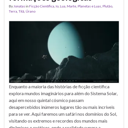
By
Jonatas
in
Ficção Científica
,
Io
,
Lua
,
Marte
,
Planetas e Luas
,
Plutão
,
Terra
,
Titã
,
Úrano
Enquanto a maioria das histórias de ficção científica
explora mundos imaginários para além do Sistema Solar,
aqui em nosso quintal cósmico passam
desapercebidos inúmeros lugares tão ou mais incríveis
para se ver. Aqui faremos um safári nos domínios do Sol,
visitando os extremos e recordes dos mundos mais
dinâmicos e exóticos, onde a realidade supera a …