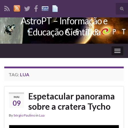
Tog
sear
AstroPT – Informação e
Search for:
for
Educação Científica
Togg
navig
TAG:
LUA
Espetacular panorama
MAI
09
sobre a cratera Tycho
By
Sérgio Paulino
in
Lua