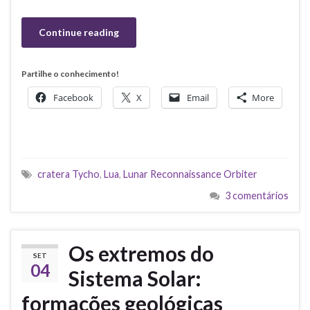
Continue reading
Partilhe o conhecimento!
Facebook
X
Email
More
cratera Tycho
,
Lua
,
Lunar Reconnaissance Orbiter
3 comentários
Os extremos do
SET
04
Sistema Solar:
formações geológicas