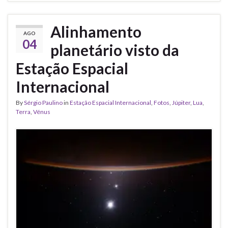
Alinhamento
AGO
04
planetário visto da
Estação Espacial
Internacional
By
Sérgio Paulino
in
Estação Espacial Internacional
,
Fotos
,
Júpiter
,
Lua
,
Terra
,
Vénus