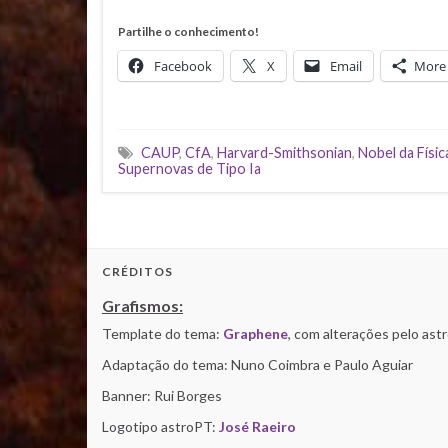
Partilhe o conhecimento!
Facebook
X
Email
More
CAUP
,
CfA
,
Harvard-Smithsonian
,
Nobel da Físic
Supernovas de Tipo Ia
CRÉDITOS
Grafismos:
Template do tema:
Graphene
, com alterações pelo as
Adaptação do tema: Nuno Coimbra e Paulo Aguiar
Banner: Rui Borges
Logotipo astroPT:
José Raeiro