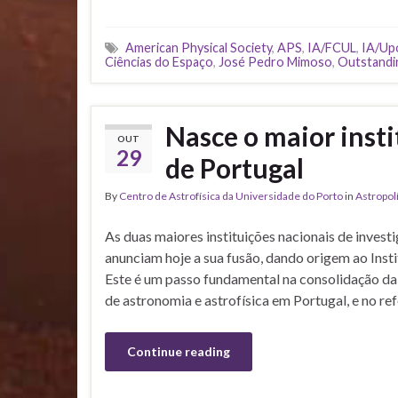
American Physical Society
,
APS
,
IA/FCUL
,
IA/Up
Ciências do Espaço
,
José Pedro Mimoso
,
Outstandi
Nasce o maior insti
OUT
29
de Portugal
By
Centro de Astrofísica da Universidade do Porto
in
Astropolí
As duas maiores instituições nacionais de inve
anunciam hoje a sua fusão, dando origem ao Insti
Este é um passo fundamental na consolidação da 
de astronomia e astrofísica em Portugal, e no re
Continue reading