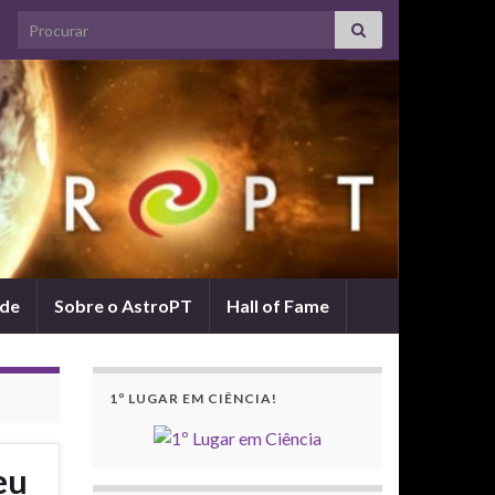
Search for:
ade
Sobre o AstroPT
Hall of Fame
1º LUGAR EM CIÊNCIA!
eu