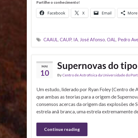
Partilhe o conhecimento!
Facebook
X
Email
More
CAAUL
,
CAUP
,
IA
,
José Afonso
,
OAL
,
Pedro Ave
Supernovas do tipo
MAI
10
By
Centro de Astrofísica da Universidade do Por
Um estudo, liderado por Ryan Foley (Centro de 
que ambas as teorias para a origem de Supernova
consensos acercas da origem das explosões de S
estrela anã branca, uma estrela extremamente d
Continue reading