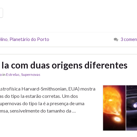
lino
,
Planetário do Porto
3 comen
 Ia com duas origens diferentes
to
in
Estrelas
,
Supernovas
Astrofísica Harvard-Smithsonian, EUA) mostra
s do tipo Ia estarão corretas. Um dos
upernovas do tipo Ia é a presença de uma
ensa, sensivelmente do tamanho da …