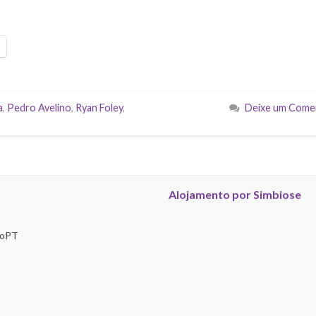
a
,
Pedro Avelino
,
Ryan Foley
,
Deixe um Come
Alojamento por Simbiose
troPT