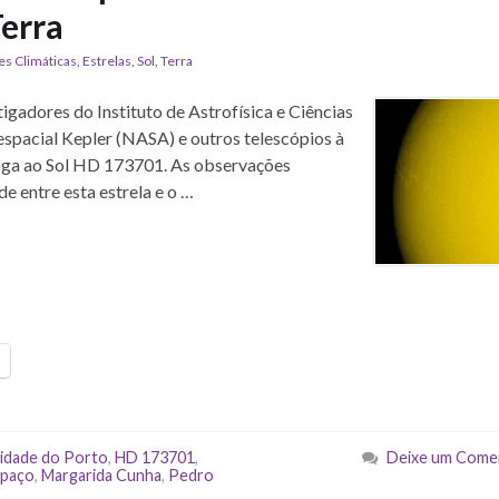
Terra
es Climáticas
,
Estrelas
,
Sol
,
Terra
tigadores do Instituto de Astrofísica e Ciências
espacial Kepler (NASA) e outros telescópios à
áloga ao Sol HD 173701. As observações
e entre esta estrela e o …
sidade do Porto
,
HD 173701
,
Deixe um Come
spaço
,
Margarida Cunha
,
Pedro