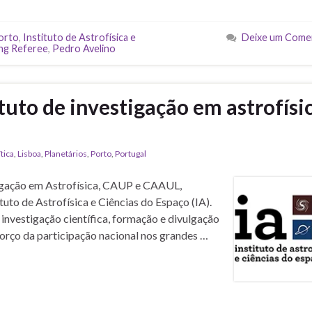
orto
,
Instituto de Astrofísica e
Deixe um Come
ng Referee
,
Pedro Avelino
tuto de investigação em astrofísi
tica
,
Lisboa
,
Planetários
,
Porto
,
Portugal
stigação em Astrofísica, CAUP e CAAUL,
tuto de Astrofísica e Ciências do Espaço (IA).
investigação científica, formação e divulgação
forço da participação nacional nos grandes …