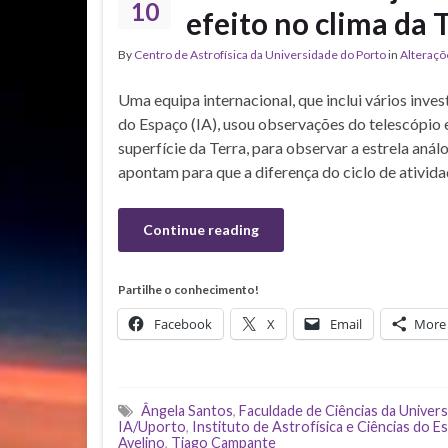
10
efeito no clima da 
By
Centro de Astrofísica da Universidade do Porto
in
Alteraçõ
Uma equipa internacional, que inclui vários inves
do Espaço (IA), usou observações do telescópio 
superfície da Terra, para observar a estrela an
apontam para que a diferença do ciclo de atividad
Continue reading
Partilhe o conhecimento!
Facebook
X
Email
More
Ângela Santos
,
Faculdade de Ciências da Univer
IA/Uporto
,
Instituto de Astrofísica e Ciências do E
Avelino
,
Tiago Campante