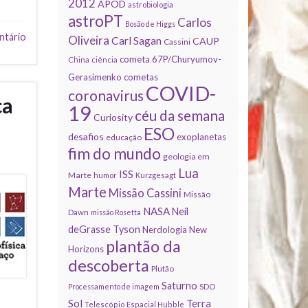
2012
APOD
astrobiologia
astroPT
Carlos
Bosão de Higgs
ntário
Oliveira
Carl Sagan
CAUP
Cassini
cometa 67P/Churyumov-
China
ciência
Gerasimenko
cometas
COVID-
coronavirus
ca
19
céu da semana
Curiosity
ESO
desafios
exoplanetas
educação
fim do mundo
geologia em
Lua
ISS
Marte
humor
Kurzgesagt
Marte
Missão Cassini
Missão
NASA
Neil
Dawn
missão Rosetta
deGrasse Tyson
Nerdologia
New
plantão da
Horizons
descoberta
Plutão
Saturno
Processamento de imagem
SDO
Sol
Terra
Telescópio Espacial Hubble