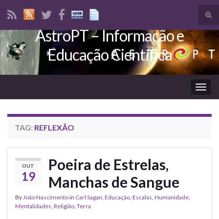
Tog
sear
AstroPT – Informação e
Search for:
for
Educação Científica
Togg
navig
TAG:
REFLEXÃO
Poeira de Estrelas,
OUT
19
Manchas de Sangue
By
João Nascimento
in
Carl Sagan
,
Educação
,
Escalas
,
Humanidade
,
Mentalidades
,
Religião
,
Terra