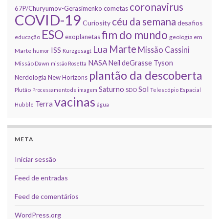
coronavirus
67P/Churyumov-Gerasimenko
cometas
COVID-19
céu da semana
Curiosity
desafios
ESO
fim do mundo
exoplanetas
educação
geologia em
Marte
Lua
Missão Cassini
ISS
Marte
humor
Kurzgesagt
NASA
Neil deGrasse Tyson
Missão Dawn
missão Rosetta
plantão da descoberta
Nerdologia
New Horizons
Sol
Saturno
Plutão
Processamento de imagem
SDO
Telescópio Espacial
vacinas
Terra
Hubble
água
META
Iniciar sessão
Feed de entradas
Feed de comentários
WordPress.org