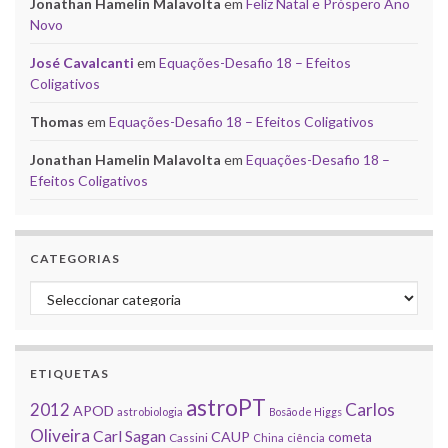
Jonathan Hamelin Malavolta
em
Feliz Natal e Próspero Ano
Novo
José Cavalcanti
em
Equações-Desafio 18 – Efeitos
Coligativos
Thomas
em
Equações-Desafio 18 – Efeitos Coligativos
Jonathan Hamelin Malavolta
em
Equações-Desafio 18 –
Efeitos Coligativos
CATEGORIAS
Categorias
ETIQUETAS
astroPT
2012
Carlos
APOD
astrobiologia
Bosão de Higgs
Oliveira
Carl Sagan
CAUP
cometa
Cassini
China
ciência