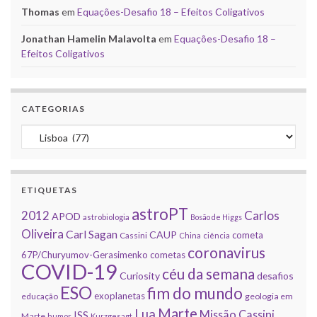
Thomas
em
Equações-Desafio 18 – Efeitos Coligativos
Jonathan Hamelin Malavolta
em
Equações-Desafio 18 –
Efeitos Coligativos
CATEGORIAS
Categorias
ETIQUETAS
astroPT
2012
Carlos
APOD
astrobiologia
Bosão de Higgs
Oliveira
Carl Sagan
CAUP
cometa
Cassini
China
ciência
coronavirus
67P/Churyumov-Gerasimenko
cometas
COVID-19
céu da semana
Curiosity
desafios
ESO
fim do mundo
exoplanetas
educação
geologia em
Marte
Lua
Missão Cassini
ISS
Marte
humor
Kurzgesagt