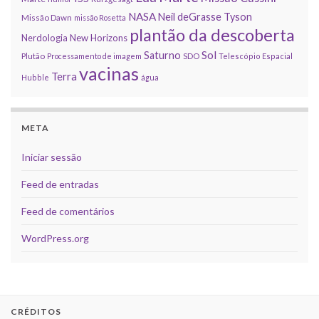
NASA
Neil deGrasse Tyson
Missão Dawn
missão Rosetta
plantão da descoberta
Nerdologia
New Horizons
Sol
Saturno
Plutão
Processamento de imagem
SDO
Telescópio Espacial
vacinas
Terra
Hubble
água
META
Iniciar sessão
Feed de entradas
Feed de comentários
WordPress.org
CRÉDITOS