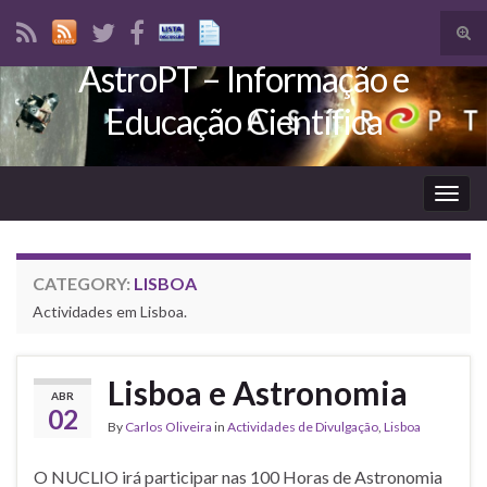
Tog
sear
AstroPT – Informação e
Search for:
for
Educação Científica
Togg
navig
CATEGORY:
LISBOA
Actividades em Lisboa.
Lisboa e Astronomia
ABR
02
By
Carlos Oliveira
in
Actividades de Divulgação
,
Lisboa
O NUCLIO irá participar nas 100 Horas de Astronomia