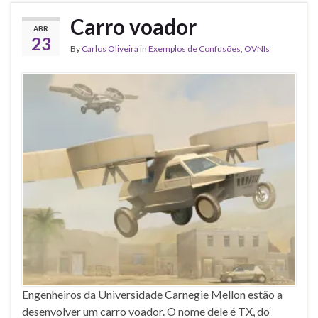
Carro voador
ABR
23
By
Carlos Oliveira
in
Exemplos de Confusões
,
OVNIs
Engenheiros da Universidade Carnegie Mellon estão a
desenvolver um carro voador. O nome dele é TX, do