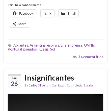
Partilhe o conhecimento!
Facebook
X
Email
More
Abrantes
,
Argentina
,
espirais
,
ETs
,
imprensa
,
OVNIs
,
Portugal
,
pseudos
,
Rússia
,
Sol
14 comentários
Insignificantes
ABR
26
By
Carlos Oliveira
in
Carl Sagan
,
Cosmologia
,
Escalas