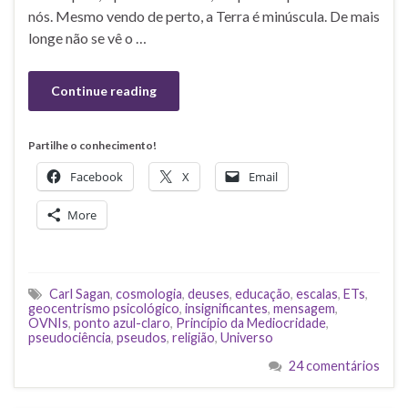
nós. Mesmo vendo de perto, a Terra é minúscula. De mais
longe não se vê o …
Continue reading
Partilhe o conhecimento!
Facebook
X
Email
More
Carl Sagan
,
cosmologia
,
deuses
,
educação
,
escalas
,
ETs
,
geocentrismo psicológico
,
insignificantes
,
mensagem
,
OVNIs
,
ponto azul-claro
,
Princípio da Mediocridade
,
pseudociência
,
pseudos
,
religião
,
Universo
24 comentários