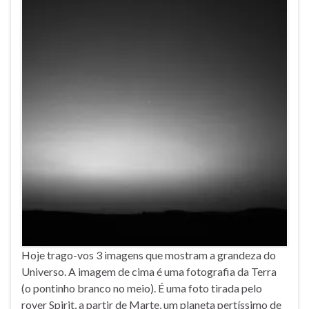
Hoje trago-vos 3 imagens que mostram a grandeza do
Universo. A imagem de cima é uma fotografia da Terra
(o pontinho branco no meio). É uma foto tirada pelo
rover Spirit, a partir de Marte, um planeta pertíssimo de