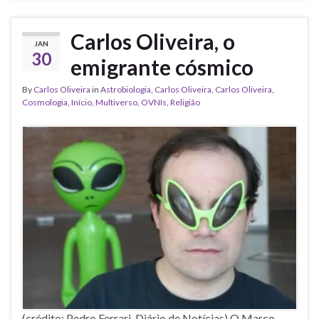
Carlos Oliveira, o
JAN
30
emigrante cósmico
By
Carlos Oliveira
in
Astrobiologia
,
Carlos Oliveira
,
Carlos Oliveira
,
Cosmologia
,
Início
,
Multiverso
,
OVNIs
,
Religião
(crédito: Pedro Ferrari, Diário de Notícias) O Marco