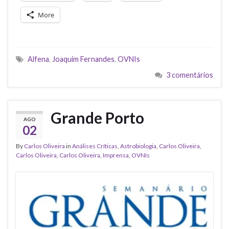
More
Alfena
,
Joaquim Fernandes
,
OVNIs
3 comentários
Grande Porto
AGO
02
By
Carlos Oliveira
in
Análises Críticas
,
Astrobiologia
,
Carlos Oliveira
,
Carlos Oliveira
,
Carlos Oliveira
,
Imprensa
,
OVNIs