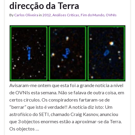
direcção da Terra
By
Carlos Oliveira
in
2012
,
Análises Críticas
,
Fim do Mundo
,
OVNIs
Avisaram-me ontem que esta foi a grande notícia a nível
de OVNIs esta semana. Não se falava de outra coisa, em
certos círculos. Os conspiradores fartaram-se de
“berrar” que isto é verdade!! A notícia diz isto: Um
astrofísico do SETI, chamado Craig Kasnov, anunciou
que 3 objectos enormes estão a aproximar-se da Terra.
Os objectos …