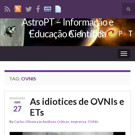
Tog
sear
AstroPT – Informação e
Search for:
for
Educação Científica
Togg
navig
TAG:
OVNIS
As idiotices de OVNIs e
ABR
27
ETs
By
Carlos Oliveira
in
Análises Críticas
,
Imprensa
,
OVNIs