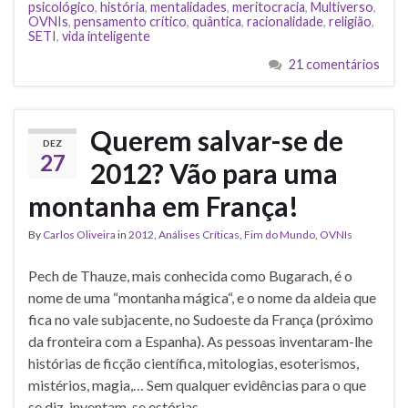
psicológico
,
história
,
mentalidades
,
meritocracia
,
Multiverso
,
OVNIs
,
pensamento crítico
,
quântica
,
racionalidade
,
religião
,
SETI
,
vida inteligente
21 comentários
Querem salvar-se de
DEZ
27
2012? Vão para uma
montanha em França!
By
Carlos Oliveira
in
2012
,
Análises Críticas
,
Fim do Mundo
,
OVNIs
Pech de Thauze, mais conhecida como Bugarach, é o
nome de uma “montanha mágica“, e o nome da aldeia que
fica no vale subjacente, no Sudoeste da França (próximo
da fronteira com a Espanha). As pessoas inventaram-lhe
histórias de ficção científica, mitologias, esoterismos,
mistérios, magia,… Sem qualquer evidências para o que
se diz, inventam-se estórias… …