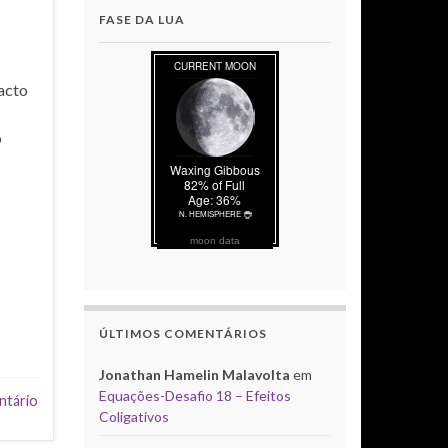
FASE DA LUA
 acto
o
moon data
ÚLTIMOS COMENTÁRIOS
Jonathan Hamelin Malavolta
em
Equações-Desafio 18 – Efeitos
ntário
Coligativos