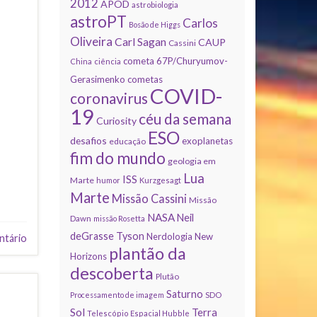
2012
APOD
astrobiologia
astroPT
Carlos
Bosão de Higgs
Oliveira
Carl Sagan
CAUP
Cassini
cometa 67P/Churyumov-
China
ciência
Gerasimenko
cometas
COVID-
coronavirus
19
céu da semana
Curiosity
ESO
desafios
exoplanetas
educação
fim do mundo
geologia em
Lua
ISS
Marte
humor
Kurzgesagt
Marte
Missão Cassini
Missão
NASA
Neil
Dawn
missão Rosetta
deGrasse Tyson
Nerdologia
New
ntário
plantão da
Horizons
descoberta
Plutão
Saturno
Processamento de imagem
SDO
Sol
Terra
Telescópio Espacial Hubble