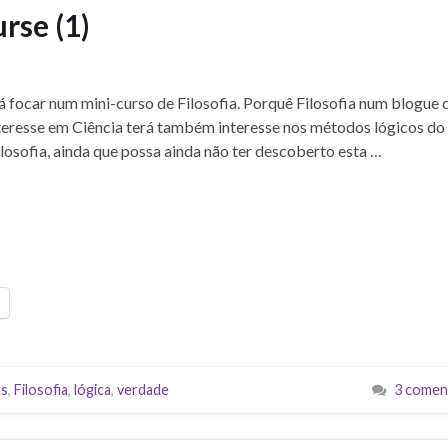
urse (1)
á focar num mini-curso de Filosofia. Porquê Filosofia num blogue 
nteresse em Ciência terá também interesse nos métodos lógicos do
losofia, ainda que possa ainda não ter descoberto esta …
s
,
Filosofia
,
lógica
,
verdade
3 comen