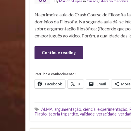
By
Marinho Lopes
in
Cursos
,
Literacia Científica
Na primeira aula do Crash Course de Filosofia f
domínios da Filosofia. Na segunda aula dá-se iní
sobre argumentação filosófica: (Recordo que po
em português ao vídeo. Porém, a qualidade das le
Continue reading
Partilhe o conhecimento!
Facebook
X
Email
More
ALMA
,
argumentação
,
ciência
,
experimentação
,
Platão
,
teoria tripartite
,
validade
,
veracidade
,
verda