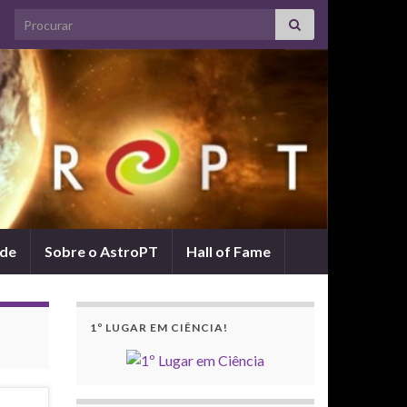
Search for:
ade
Sobre o AstroPT
Hall of Fame
1º LUGAR EM CIÊNCIA!