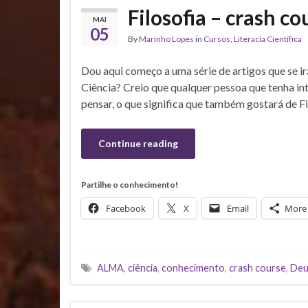
Filosofia – crash co
MAI
05
By
Marinho Lopes
in
Cursos
,
Literacia Científica
Dou aqui começo a uma série de artigos que se ir
Ciência? Creio que qualquer pessoa que tenha i
pensar, o que significa que também gostará de Fi
Continue reading
Partilhe o conhecimento!
Facebook
X
Email
More
ALMA
,
ciência
,
conhecimento
,
crash course
,
Deu