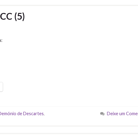
 CC (5)
a:
Demónio de Descartes
,
Deixe um Come