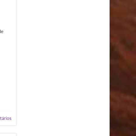
de
tários