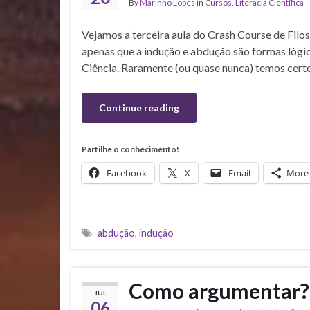
By
Marinho Lopes
in
Cursos
,
Literacia Científica
Vejamos a terceira aula do Crash Course de Filo
apenas que a indução e abdução são formas lógic
Ciência. Raramente (ou quase nunca) temos certez
Continue reading
Partilhe o conhecimento!
Facebook
X
Email
More
abdução
,
indução
Como argumentar? C
JUL
06