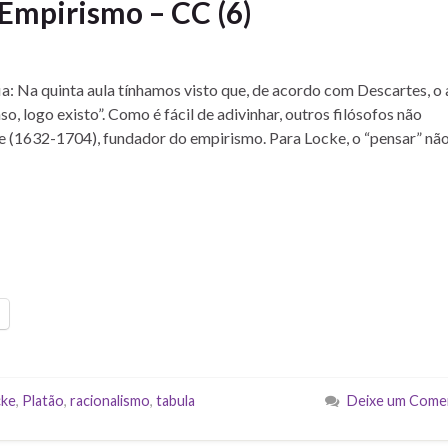
 Empirismo – CC (6)
ia: Na quinta aula tínhamos visto que, de acordo com Descartes, o
o, logo existo”. Como é fácil de adivinhar, outros filósofos não
ke (1632-1704), fundador do empirismo. Para Locke, o “pensar” nã
cke
,
Platão
,
racionalismo
,
tabula
Deixe um Come