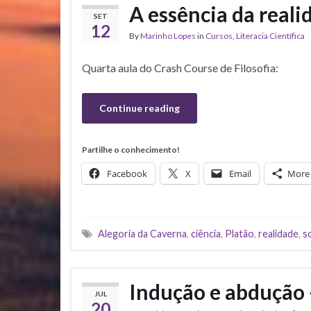
A essência da reali
SET
12
By
Marinho Lopes
in
Cursos
,
Literacia Científica
Quarta aula do Crash Course de Filosofia:
Continue reading
Partilhe o conhecimento!
Facebook
X
Email
More
Alegoria da Caverna
,
ciência
,
Platão
,
realidade
,
s
Indução e abdução –
JUL
20