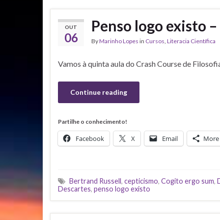
Penso logo existo –
OUT
06
By
Marinho Lopes
in
Cursos
,
Literacia Científica
Vamos à quinta aula do Crash Course de Filosofi
Continue reading
Partilhe o conhecimento!
Facebook
X
Email
More
Bertrand Russell
,
cepticismo
,
Cogito ergo sum
,
Descartes
,
penso logo existo