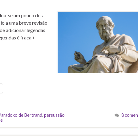
alou-se um pouco dos
cio a uma breve revisão
de adicionar legendas
gendas é fraca.)
Paradoxo de Bertrand
,
persuasão
,
8 comen
de