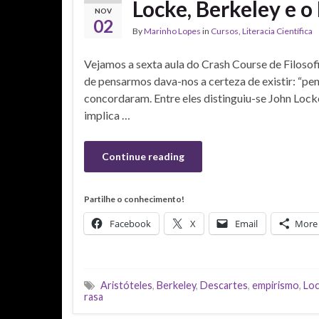
Locke, Berkeley e o
NOV
02
By
Marinho Lopes
in
Cursos
,
Literacia Científica
Vejamos a sexta aula do Crash Course de Filosof
de pensarmos dava-nos a certeza de existir: “pens
concordaram. Entre eles distinguiu-se John Loc
implica …
Continue reading
Partilhe o conhecimento!
Facebook
X
Email
More
Aristóteles
,
Berkeley
,
Descartes
,
empirismo
,
Lo
rasa