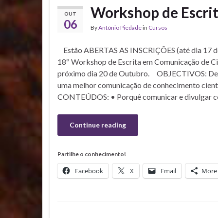
Workshop de Escri
OUT
06
By
António Piedade
in
Cursos
Estão ABERTAS AS INSCRIÇÕES (até dia 17 de
18º Workshop de Escrita em Comunicação de Ciên
próximo dia 20 de Outubro. OBJECTIVOS: Des
uma melhor comunicação de conhecimento cientí
CONTEÚDOS: • Porquê comunicar e divulgar co
Continue reading
Partilhe o conhecimento!
Facebook
X
Email
More